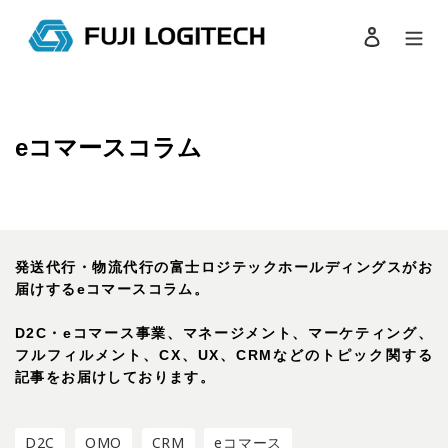
コ
ン
ログイン
検索
テ
ン
ツ
に
ス
eコマースコラム
キ
ッ
プ
す
る
発送代行・物流代行の富士ロジテックホールディングスがお
届けするeコマースコラム。
D2C・eコマース事業、マネージメント、マーケティング、
フルフィルメント、CX、UX、CRMなどのトピック関する
記事をお届けしております。
D2C
OMO
CRM
eコマース