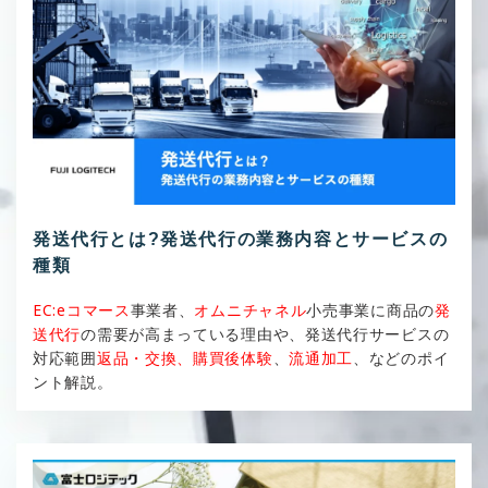
発送代行とは?発送代行の業務内容とサービスの
種類
EC:eコマース
事業者、
オムニチャネル
小売事業に商品の
発
送代行
の需要が高まっている理由や、発送代行サービスの
対応範囲
返品・交換、購買後体験
、
流通加工
、などのポイ
ント解説。