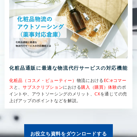
化粧品通販に最適な物流代行サービスの対応機能
化粧品（コスメ・ビューティー）
物流における
EC:eコマー
ス
と、
サブスクリプション
における
購入（購買）体験
のポ
イントや、アウトソーシングのメリット、
CX
を通じての売
上げアップのポイントなどを解説。
お役立ち資料をダウンロードする