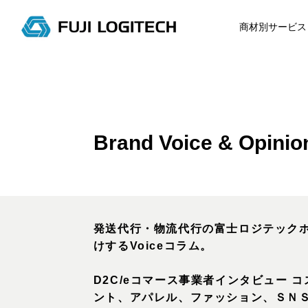
コ
ン
商材別サービス
テ
ン
ツ
に
ス
キ
Brand Voice & Opinio
ッ
プ
す
る
発送代行・物流代行の富士ロジテック
けするVoiceコラム。
D2C/eコマース事業者インタビュー 
ント、アパレル、ファッション、ＳＮ