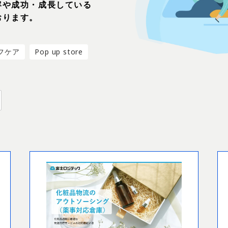
容や成功・成長している
おります。
フケア
Pop up store