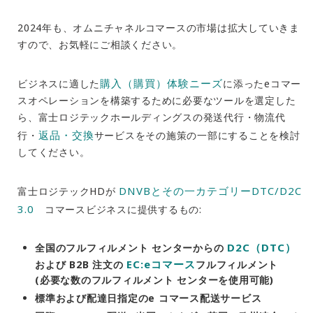
2024年も、オムニチャネルコマースの市場は拡大していきま
すので、お気軽にご相談ください。
購入（購買）体験ニーズ
ビジネスに適した
に添ったeコマー
スオペレーションを構築するために必要なツールを選定した
ら、富士ロジテックホールディングスの発送代行・物流代
返品・交換
行・
サービスをその施策の一部にすることを検討
してください。
DNVBとその一カテゴリーDTC/D2C
富士ロジテックHDが
3.0
コマースビジネスに提供するもの:
D2C（DTC）
全国のフルフィルメント センターからの
EC:eコマース
および B2B 注文の
フルフィルメント
(必要な数のフルフィルメント センターを使用可能)
標準および配達日指定のe コマース配送サービス