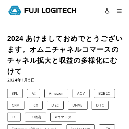
ログイン
検索
コ
ン
2024 あけましておめでとうござい
テ
ン
ます。オムニチャネルコマースの
ツ
に
チャネル拡大と収益の多様化にむ
ス
キ
けて
ッ
2024年1月5日
プ
す
3PL
AI
Amazon
AOV
B2B2C
る
CRM
CX
D2C
DNVB
DTC
EC
EC物流
eコマース
Eコマースプラットフォーム
Instagram
LTV