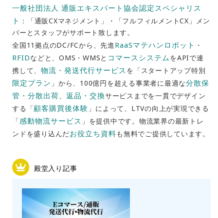
一般社団法人 通販エキスパート協会認定スペシャリス
ト
：「通販CXマネジメント」・「フルフィルメントCX」メン
バーとスタッフがサポート致します。
RaaSマテハンロボット
全国11拠点のDC/FCから、先進
・
RFID
コマースシステム
などと、OMS・WMSと
をAPIで連
物流・発送代行サービス
携して、
を「スタートアップ特別
限定プラン
分散保
」から、100億円を超える事業者に最適な
管・分散出荷
返品・交換
、
サービスまでを一貫でデザイン
顧客購買後体験
する「
」によって、LTVの向上が実現できる
感動物流サービス
「
」を提供中です。物流業界の最新トレ
お役立ち資料
ンドを盛り込んだ
も無料でご提供しています。
殿堂入り記事