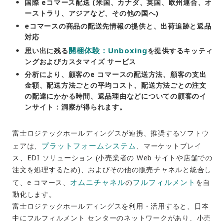
国際 eコマース配送 (米国、カナダ、英国、欧州連合、オ
ーストラリ、アジアなど、その他の国へ)
eコマースの商品の配送先情報の提供と、出荷追跡と返品
対応
開梱体験：Unboxing
思い出に残る
を提供するキッティ
ングおよびカスタマイズ サービス
分析により、顧客のe コマースの配送方法、顧客の支出
金額、配送方法ごとの平均コスト、配送方法ごとの注文
の配達にかかる時間、返品理由などについての顧客のイ
ンサイト：洞察が得られます。
富士ロジテックホールディングスが連携、推奨するソフトウ
プラットフォームシステム
ェアは、
、マーケットプレイ
ス、EDI ソリューション (小売業者の Web サイトや店舗での
注文を処理するため)、およびその他の販売チャネルと統合し
オムニチャネル
フルフィルメント
て、e コマース、
の
を自
動化します
。
富士ロジテックホールディングスを利用・活用
すると、日本
中にフルフィルメント センターのネットワークがあり、小売