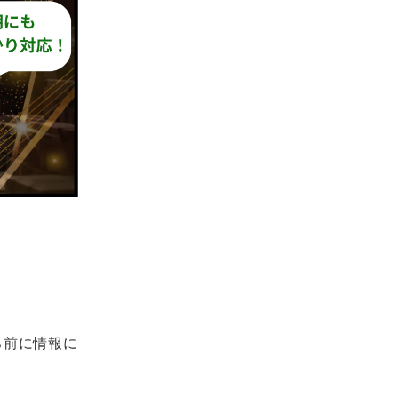
る前に情報に
。