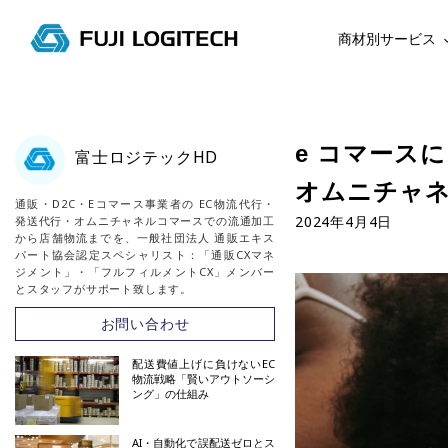
商材別サービス
コ
ン
テ
e コマースに
富士ロジテックHD
ン
オムニチャ
ツ
通販・D2C・Eコマース事業者の EC物流代行・
に
2024年4月4日
発送代行・オムニチャネルコマースでの流通加工
ス
から店舗物流までを、一般社団法人 通販エキス
パート協会認定スペシャリスト：「通販CXマネ
キ
ジメント」・「フルフィルメントCX」メンバー
ッ
とスタッフがサポート致します。
プ
お問い合わせ
す
る
配送費値上げに負けないEC
物流戦略「賢いアウトソーシ
ング」の仕組み
AI・自動化で誤配送ゼロとス