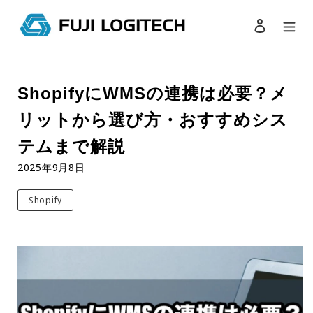
ログイン
検索
コ
ン
ShopifyにWMSの連携は必要？メ
テ
ン
リットから選び方・おすすめシス
ツ
に
テムまで解説
ス
2025年9月8日
キ
ッ
プ
Shopify
す
る