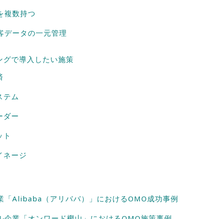
を複数持つ
客データの一元管理
ングで導入したい施策
済
ステム
ーダー
ット
イネージ
「Alibaba（アリババ）」におけるOMO成功事例
ル企業「オンワード樫山」におけるOMO施策事例