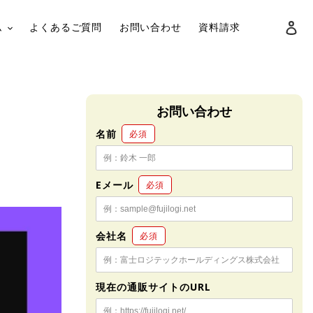
ロ
ム
よくあるご質問
お問い合わせ
資料請求
検索
お問い合わせ
名前
必須
Eメール
必須
会社名
必須
現在の通販サイトのURL