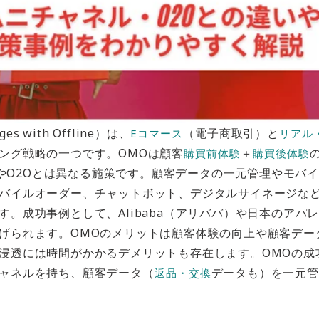
es with Offline）は、
（電子商取引）と
Eコマース
リアル
ング戦略の一つです。OMOは顧客
＋
購買前体験
購買後体験
やO2Oとは異なる施策です。顧客データの一元管理やモバ
バイルオーダー、チャットボット、デジタルサイネージな
す。成功事例として、Alibaba（アリババ）や日本のアパ
げられます。OMOのメリットは顧客体験の向上や顧客デー
浸透には時間がかかるデメリットも存在します。OMOの成
ャネルを持ち、顧客データ（
データも）を一元管
返品・交換