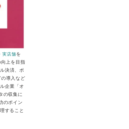
を
・実店舗
の向上を目指
イル決済、ポ
どの導入など
レル企業「オ
タの収集に
功のポイン
理すること