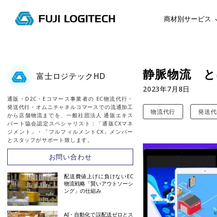
商材別サービス
コ
ン
テ
静脈物流 と
富士ロジテックHD
ン
2023年7月8日
ツ
通販・D2C・Eコマース事業者の EC物流代行・
に
発送代行・オムニチャネルコマースでの流通加工
物流代行
発送代
ス
から店舗物流までを、一般社団法人 通販エキス
パート協会認定スペシャリスト：「通販CXマネ
キ
ジメント」・「フルフィルメントCX」メンバー
ッ
とスタッフがサポート致します。
プ
お問い合わせ
す
る
配送費値上げに負けないEC
物流戦略「賢いアウトソーシ
ング」の仕組み
AI・自動化で誤配送ゼロとス