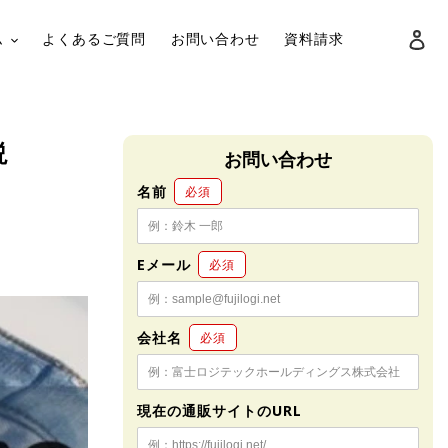
ロ
ム
よくあるご質問
お問い合わせ
資料請求
検索
説
お問い合わせ
名前
必須
Eメール
必須
会社名
必須
現在の通販サイトのURL