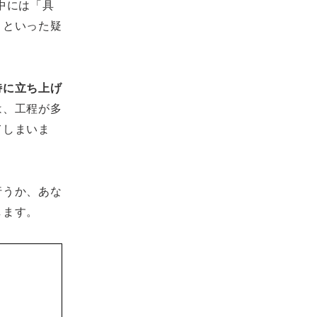
中には「具
」といった疑
特に立ち上げ
は、工程が多
てしまいま
行うか、あな
します。