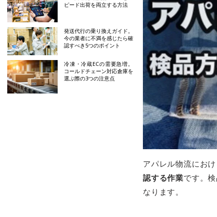
ピード出荷を両立する方法
発送代行の乗り換えガイド。
今の業者に不満を感じたら確
認すべき5つのポイント
冷凍・冷蔵ECの需要急増。
コールドチェーン対応倉庫を
選ぶ際の3つの注意点
アパレル物流におけ
認する作業
です。検
なります。