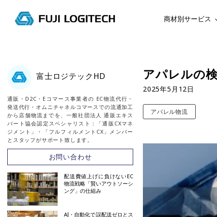
商材別サービス
コ
ン
テ
アパレルの検
富士ロジテックHD
ン
2025年5月12日
ツ
通販・D2C・Eコマース事業者の EC物流代行・
に
発送代行・オムニチャネルコマースでの流通加工
アパレル物流
ス
から店舗物流までを、一般社団法人 通販エキス
パート協会認定スペシャリスト：「通販CXマネ
キ
ジメント」・「フルフィルメントCX」メンバー
ッ
とスタッフがサポート致します。
プ
お問い合わせ
す
る
配送費値上げに負けないEC
物流戦略「賢いアウトソーシ
ング」の仕組み
AI・自動化で誤配送ゼロとス