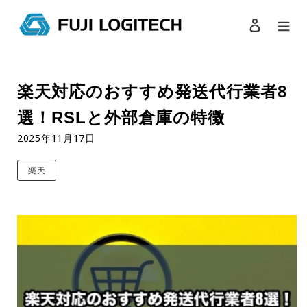
ログイン
検索
コ
ン
楽天対応のおすすめ発送代行業者8
テ
ン
選！RSLと外部倉庫の特徴
ツ
に
2025年11月17日
ス
キ
楽天
ッ
プ
す
る