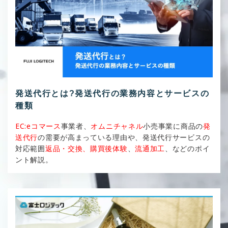
発送代行とは?発送代行の業務内容とサービスの
種類
EC:eコマース
事業者、
オムニチャネル
小売事業に商品の
発
送代行
の需要が高まっている理由や、発送代行サービスの
対応範囲
返品・交換、購買後体験
、
流通加工
、などのポイ
ント解説。