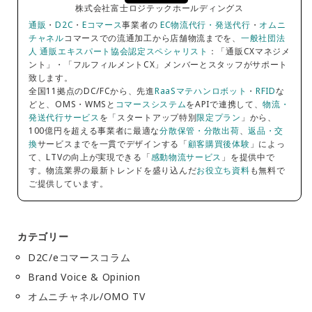
株式会社富士ロジテックホールディングス
通販
・
D2C
・
Eコマース
事業者の
EC物流代行・発送代行
・
オムニ
チャネル
コマースでの流通加工から店舗物流までを、
一般社団法
人 通販エキスパート協会認定スペシャリスト
：「通販CXマネジメ
ント」・「フルフィルメントCX」メンバーとスタッフがサポート
致します。
全国11拠点のDC/FCから、先進
RaaSマテハンロボット
・
RFID
な
どと、OMS・WMSと
コマースシステム
をAPIで連携して、
物流・
発送代行サービス
を「スタートアップ特別
限定プラン
」から、
100億円を超える事業者に最適な
分散保管・分散出荷
、
返品・交
換
サービスまでを一貫でデザインする「
顧客購買後体験
」によっ
て、LTVの向上が実現できる「
感動物流サービス
」を提供中で
す。物流業界の最新トレンドを盛り込んだ
お役立ち資料
も無料で
ご提供しています。
カテゴリー
D2C/eコマースコラム
Brand Voice & Opinion
オムニチャネル/OMO TV