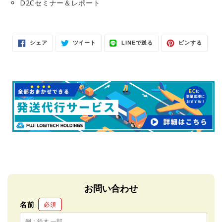
D2Cセミナー＆レポート
Facebook
Twitter
LINE
Pinter
シェア
ツイート
LINEで送る
ピンする
で
に
で
で
シ
投
送
ピ
ェ
稿
る
ン
ア
す
す
す
る
る
る
お問い合わせ
名前
必須