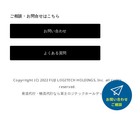
ご相談・お問合せはこちら
お問い合わせ
よくある質問
Copyritght (C) 2022 FUJI LOGITECH HOLDINGS, Inc. all rights
reserved.
発送代行・物流代行なら富士ロジテックホールディングス
右
と
左