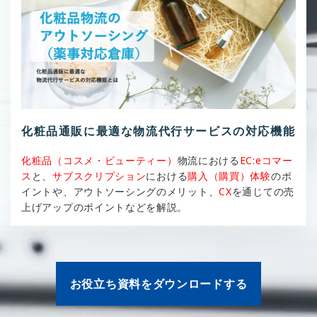
化粧品通販に最適な物流代行サービスの対応機能
化粧品（コスメ・ビューティー）
物流における
EC:eコマー
ス
と、
サブスクリプション
における
購入（購買）体験
のポ
イントや、アウトソーシングのメリット、
CX
を通じての売
上げアップのポイントなどを解説。
お役立ち資料をダウンロードする