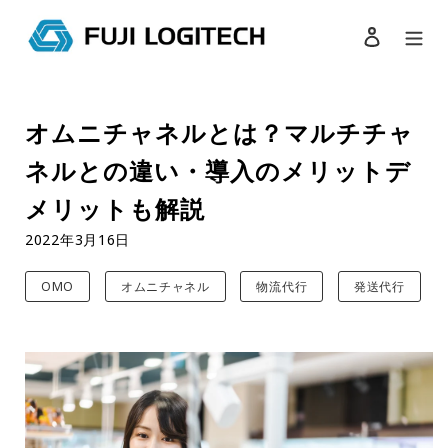
ログイン
検索
コ
ン
オムニチャネルとは？マルチチャ
テ
ン
ネルとの違い・導入のメリットデ
ツ
に
メリットも解説
ス
2022年3月16日
キ
ッ
プ
OMO
オムニチャネル
物流代行
発送代行
す
る