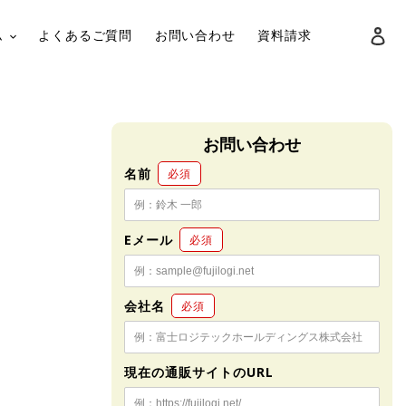
ロ
ム
よくあるご質問
お問い合わせ
資料請求
検索
お問い合わせ
名前
必須
Eメール
必須
会社名
必須
現在の通販サイトのURL