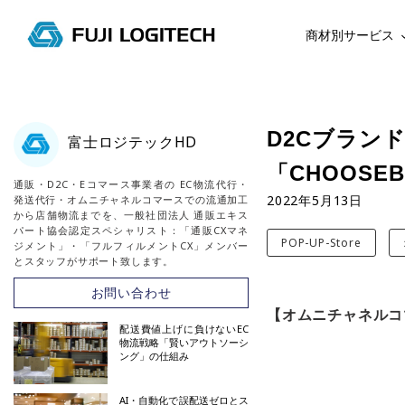
商材別サービス
コ
ン
テ
D2Cブラン
富士ロジテックHD
ン
「CHOOSEB
ツ
通販・D2C・Eコマース事業者の EC物流代行・
に
2022年5月13日
発送代行・オムニチャネルコマースでの流通加工
ス
から店舗物流までを、一般社団法人 通販エキス
パート協会認定スペシャリスト：「通販CXマネ
キ
POP-UP-Store
ジメント」・「フルフィルメントCX」メンバー
ッ
とスタッフがサポート致します。
プ
お問い合わせ
す
【オムニチャネルコマース
る
配送費値上げに負けないEC
物流戦略「賢いアウトソーシ
ング」の仕組み
AI・自動化で誤配送ゼロとス