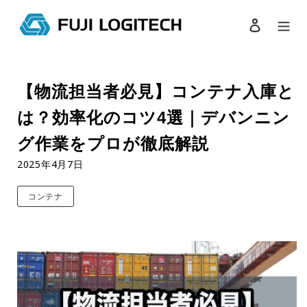
ログイン
検索
コ
ン
【物流担当者必見】コンテナ入庫と
テ
ン
は？効率化のコツ4選｜デバンニン
ツ
に
グ作業をプロが徹底解説
ス
2025年4月7日
キ
ッ
プ
コンテナ
す
る