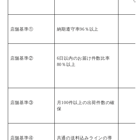
な
店舗基準①
納期遵守率96％以上
店舗基準②
6日以内のお届け件数比率
80％以上
店舗基準③
月100件以上の出荷件数の確
保
店舗基準④
共通の送料込みラインの導