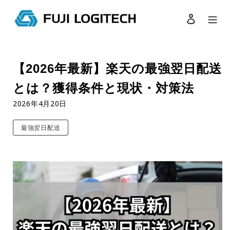
ログイン
検索
コ
ン
【2026年最新】楽天の最強翌日配送
テ
ン
とは？獲得条件と現状・対策法
ツ
に
2026年4月20日
ス
キ
最強翌日配送
ッ
プ
す
る