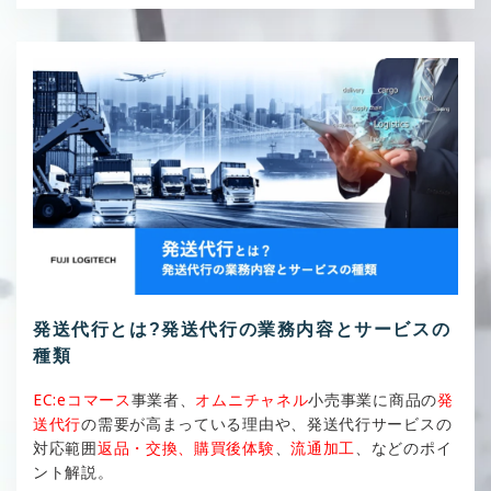
発送代行とは?発送代行の業務内容とサービスの
種類
EC:eコマース
事業者、
オムニチャネル
小売事業に商品の
発
送代行
の需要が高まっている理由や、発送代行サービスの
対応範囲
返品・交換、購買後体験
、
流通加工
、などのポイ
ント解説。