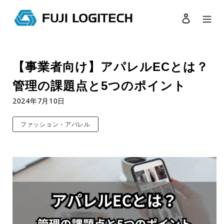
ログイン
検索
コ
ン
【事業者向け】アパレルECとは？
テ
ン
管理の課題点と5つのポイント
ツ
に
2024年7月10日
ス
キ
ファッション・アパレル
ッ
プ
す
る