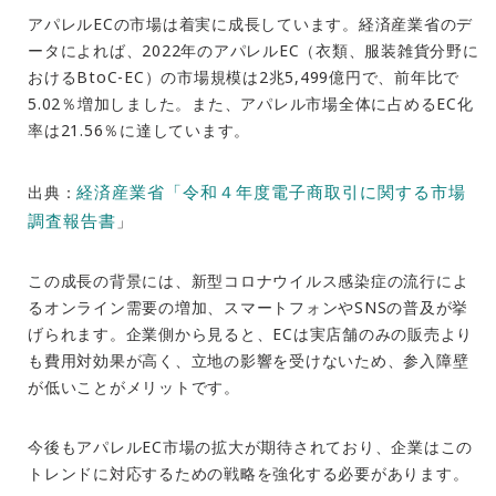
アパレル
EC
の市場は着実に成長しています。経済産業省のデ
ータによれば、
2022
年のアパレル
EC
（衣類、服装雑貨分野に
おける
BtoC-EC
）の市場規模は
2
兆
5,499
億円で、前年比で
5.02
％増加しました。また、アパレル市場全体に占める
EC
化
率は
21.56
％に達しています。
経済産業省「令和４年度電子商取引に関する市場
出典：
調査報告書
」
この成長の背景には、新型コロナウイルス感染症の流行によ
るオンライン需要の増加、スマートフォンや
SNS
の普及が挙
げられます。企業側から見ると、
EC
は実店舗のみの販売より
も費用対効果が高く、立地の影響を受けないため、参入障壁
が低いことがメリットです。
今後もアパレル
EC
市場の拡大が期待されており、企業はこの
トレンドに対応するための戦略を強化する必要があります。