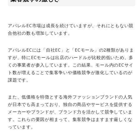
アパレル
EC
市場は成長を続けていますが、それにともない競
合他社の数も増加しています。
アパレル
EC
には「自社
EC
」と「
EC
モール」の
2
種類がありま
すが、特に
EC
モールは出店のハードルが比較的低いため、多
くの事業者が参入しています。この結果、モール内の
EC
サイ
ト数が増えることで集客争いや価格競争が激化しているのが
課題です。
また、低価格を特徴とする海外ファッションブランドの人気
が日本でも高まっており、独自の商品やサービスを提供する
メーカーやブランドが、ブランド力を活かして競争していま
す。これらの要因が相まって、集客競争はますます厳しくな
っています。