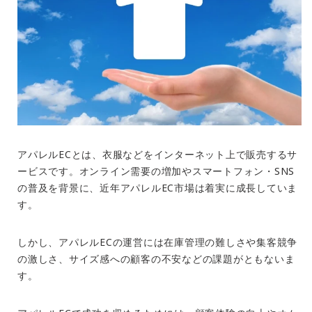
アパレル
EC
とは、衣服などをインターネット上で販売するサ
ービスです。オンライン需要の増加やスマートフォン・
SNS
の普及を背景に、近年アパレル
EC
市場は着実に成長していま
す。
しかし、アパレル
EC
の運営には在庫管理の難しさや集客競争
の激しさ、サイズ感への顧客の不安などの課題がともないま
す。