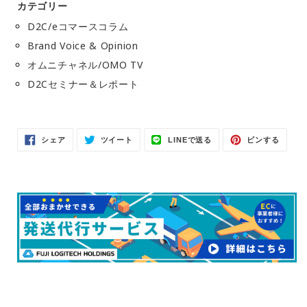
カテゴリー
D2C/eコマースコラム
Brand Voice & Opinion
オムニチャネル/OMO TV
D2Cセミナー＆レポート
Facebook
Twitter
LINE
Pinter
シェア
ツイート
LINEで送る
ピンする
で
に
で
で
シ
投
送
ピ
ェ
稿
る
ン
ア
す
す
す
る
る
る