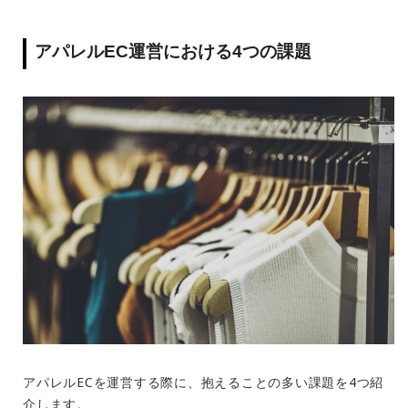
アパレル
EC
運営における
4
つの課題
アパレル
EC
を運営する際に、抱えることの多い課題を
4
つ紹
介します。