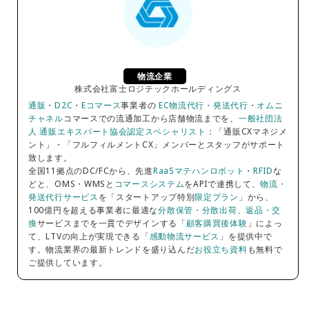
物流企業
株式会社富士ロジテックホールディングス
通販
・
D2C
・
Eコマース
事業者の
EC物流代行・発送代行
・
オムニ
チャネル
コマースでの流通加工から店舗物流までを、
一般社団法
人 通販エキスパート協会認定スペシャリスト
：「通販CXマネジメ
ント」・「フルフィルメントCX」メンバーとスタッフがサポート
致します。
全国11拠点のDC/FCから、先進
RaaSマテハンロボット
・
RFID
な
どと、OMS・WMSと
コマースシステム
をAPIで連携して、
物流・
発送代行サービス
を「スタートアップ特別
限定プラン
」から、
100億円を超える事業者に最適な
分散保管・分散出荷
、
返品・交
換
サービスまでを一貫でデザインする「
顧客購買後体験
」によっ
て、LTVの向上が実現できる「
感動物流サービス
」を提供中で
す。物流業界の最新トレンドを盛り込んだ
お役立ち資料
も無料で
ご提供しています。