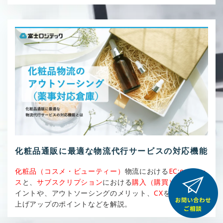
化粧品通販に最適な物流代行サービスの対応機能
化粧品（コスメ・ビューティー）
物流における
EC:eコマー
ス
と、
サブスクリプション
における
購入（購買）体験
のポ
イントや、アウトソーシングのメリット、
CX
を通じての売
上げアップのポイントなどを解説。