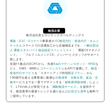
物流企業
株式会社富士ロジテックホールディングス
通販
・
D2C
・
Eコマース
事業者の
EC物流代行・発送代行
・
オムニ
チャネル
コマースでの流通加工から店舗物流までを、
一般社団法
人 通販エキスパート協会認定スペシャリスト
：「通販CXマネジメ
ント」・「フルフィルメントCX」メンバーとスタッフがサポート
致します。
全国11拠点のDC/FCから、先進
RaaSマテハンロボット
・
RFID
な
どと、OMS・WMSと
コマースシステム
をAPIで連携して、
物流・
発送代行サービス
を「スタートアップ特別
限定プラン
」から、
100億円を超える事業者に最適な
分散保管・分散出荷
、
返品・交
換
サービスまでを一貫でデザインする「
顧客購買後体験
」によっ
て、LTVの向上が実現できる「
感動物流サービス
」を提供中で
す。物流業界の最新トレンドを盛り込んだ
お役立ち資料
も無料で
ご提供しています。