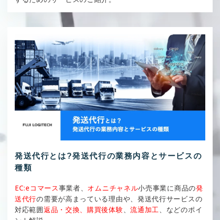
発送代行とは?発送代行の業務内容とサービスの
種類
EC:eコマース
事業者、
オムニチャネル
小売事業に商品の
発
送代行
の需要が高まっている理由や、発送代行サービスの
対応範囲
返品・交換、購買後体験
、
流通加工
、などのポイ