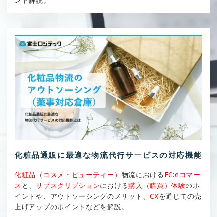
ント解説。
化粧品通販に最適な物流代行サービスの対応機能
化粧品（コスメ・ビューティー）
物流における
EC:eコマー
ス
と、
サブスクリプション
における
購入（購買）体験
のポ
イントや、アウトソーシングのメリット、
CX
を通じての売
上げアップのポイントなどを解説。