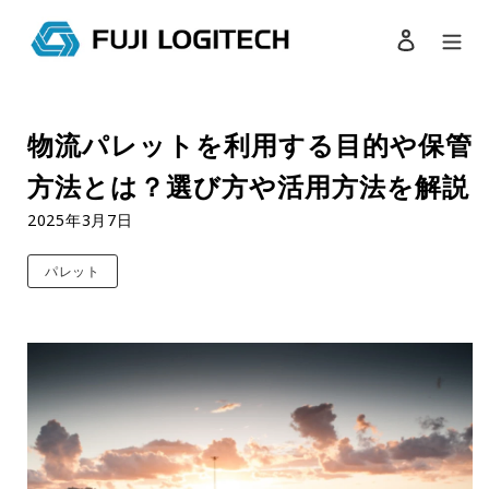
ログイン
検索
コ
ン
物流パレットを利用する目的や保管
テ
ン
方法とは？選び方や活用方法を解説
ツ
に
2025年3月7日
ス
キ
パレット
ッ
プ
す
る