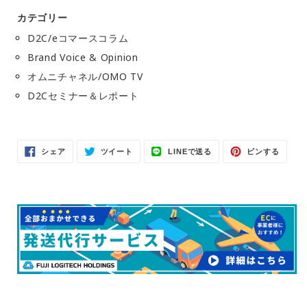
カテゴリー
D2C/eコマースコラム
Brand Voice & Opinion
オムニチャネル/OMO TV
D2Cセミナー＆レポート
Facebook
Twitter
LINE
Pinter
シェア
ツイート
LINEで送る
ピンする
で
に
で
で
シ
投
送
ピ
ェ
稿
る
ン
ア
す
す
す
る
る
る