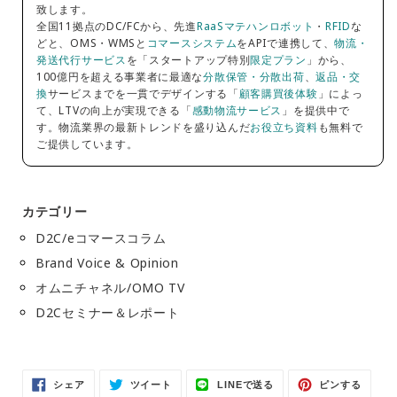
致します。
全国11拠点のDC/FCから、先進
RaaSマテハンロボット
・
RFID
な
どと、OMS・WMSと
コマースシステム
をAPIで連携して、
物流・
発送代行サービス
を「スタートアップ特別
限定プラン
」から、
100億円を超える事業者に最適な
分散保管・分散出荷
、
返品・交
換
サービスまでを一貫でデザインする「
顧客購買後体験
」によっ
て、LTVの向上が実現できる「
感動物流サービス
」を提供中で
す。物流業界の最新トレンドを盛り込んだ
お役立ち資料
も無料で
ご提供しています。
カテゴリー
D2C/eコマースコラム
Brand Voice & Opinion
オムニチャネル/OMO TV
D2Cセミナー＆レポート
Facebook
Twitter
LINE
Pinter
シェア
ツイート
LINEで送る
ピンする
で
に
で
で