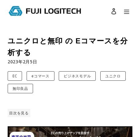
ログイン
検索
コ
ン
ユニクロと無印 の Eコマースを分
テ
ン
析する
ツ
に
2023年2月5日
ス
キ
EC
eコマース
ビジネスモデル
ユニクロ
ッ
プ
無印良品
す
る
目次を見る