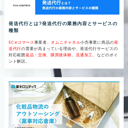
発送代行とは?発送代行の業務内容とサービスの
種類
EC:eコマース
事業者、
オムニチャネル
小売事業に商品の
発
送代行
の需要が高まっている理由や、発送代行サービスの
対応範囲
返品・交換、購買後体験
、
流通加工
、などのポイ
ント解説。