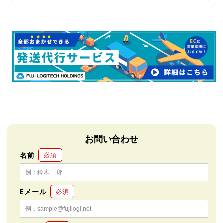
シ
投
送
ピ
ェ
稿
る
ン
ア
す
す
す
る
る
る
お問い合わせ
名前
必須
Eメール
必須