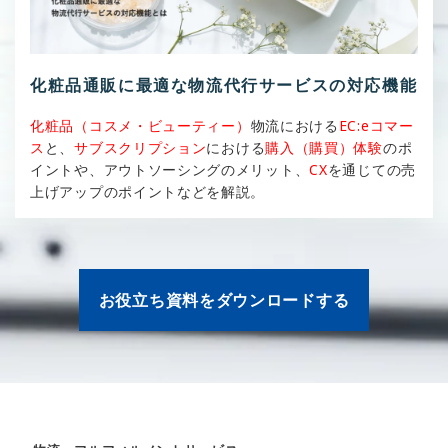
化粧品通販に最適な物流代行サービスの対応機能
化粧品（コスメ・ビューティー）
物流における
EC:eコマー
ス
と、
サブスクリプション
における
購入（購買）体験
のポ
イントや、アウトソーシングのメリット、
CX
を通じての売
上げアップのポイントなどを解説。
お役立ち資料をダウンロードする