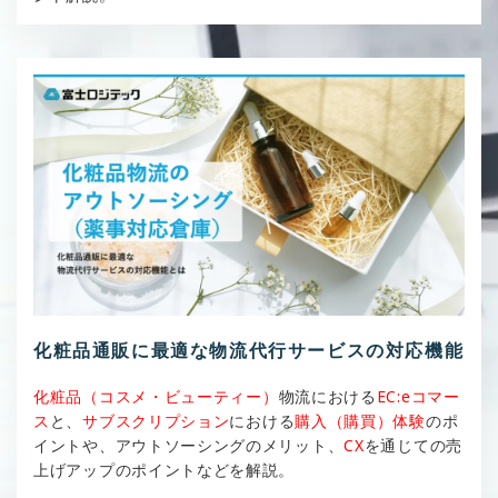
化粧品通販に最適な物流代行サービスの対応機能
化粧品（コスメ・ビューティー）
物流における
EC:eコマー
ス
と、
サブスクリプション
における
購入（購買）体験
のポ
イントや、アウトソーシングのメリット、
CX
を通じての売
上げアップのポイントなどを解説。