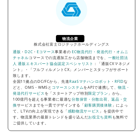
物流企業
株式会社富士ロジテックホールディングス
通販
・
D2C
・
Eコマース
事業者の
EC物流代行・発送代行
・
オムニ
チャネル
コマースでの流通加工から店舗物流までを、
一般社団法
人 通販エキスパート協会認定スペシャリスト
：「通販CXマネジメ
ント」・「フルフィルメントCX」メンバーとスタッフがサポート
致します。
全国11拠点のDC/FCから、先進
RaaSマテハンロボット
・
RFID
な
どと、OMS・WMSと
コマースシステム
をAPIで連携して、
物流・
発送代行サービス
を「スタートアップ特別
限定プラン
」から、
100億円を超える事業者に最適な
分散保管・分散出荷
、
返品・交
換
サービスまでを一貫でデザインする「
顧客購買後体験
」によっ
て、LTVの向上が実現できる「
感動物流サービス
」を提供中で
す。物流業界の最新トレンドを盛り込んだ
お役立ち資料
も無料で
ご提供しています。