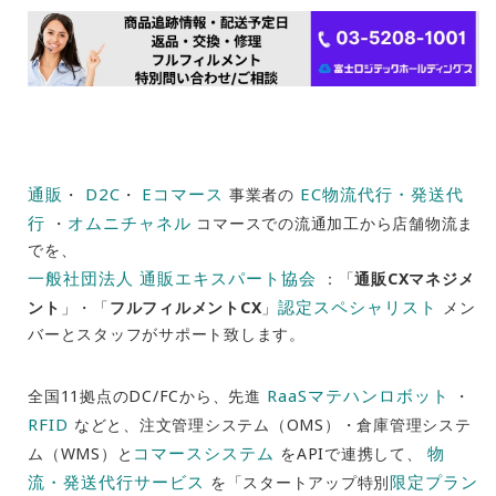
通販
D2C
Eコマース
EC物流代行・発送代
・
・
事業者の
行
オムニチャネル
・
コマースでの流通加工から店舗物流ま
でを、
一般社団法人 通販エキスパート協会
：「
通販CXマネジメ
認定スペシャリスト
ント
」・「
フルフィルメントCX
」
メン
バーとスタッフがサポート致します。
RaaSマテハンロボット
全国11拠点のDC/FCから、先進
・
RFID
などと、注文管理システム（OMS）・倉庫管理システ
コマースシステム
物
ム（WMS）と
をAPIで連携して、
流・発送代行サービス
限定プラン
を「スタートアップ特別