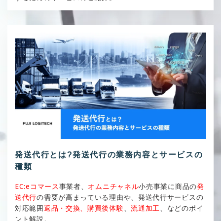
発送代行とは?発送代行の業務内容とサービスの
種類
EC:eコマース
事業者、
オムニチャネル
小売事業に商品の
発
送代行
の需要が高まっている理由や、発送代行サービスの
対応範囲
返品・交換、購買後体験
、
流通加工
、などのポイ
ント解説。