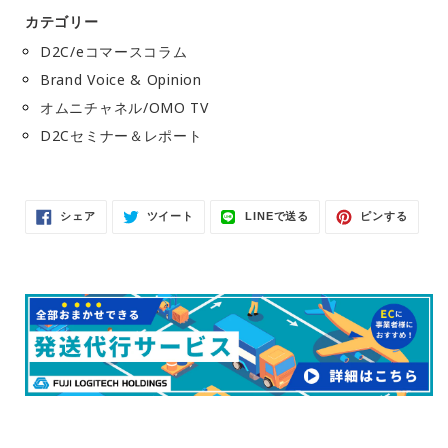
カテゴリー
D2C/eコマースコラム
Brand Voice & Opinion
オムニチャネル/OMO TV
D2Cセミナー＆レポート
Facebook
Twitter
LINE
Pinter
シェア
ツイート
LINEで送る
ピンする
で
に
で
で
シ
投
送
ピ
ェ
稿
る
ン
ア
す
す
す
る
る
る