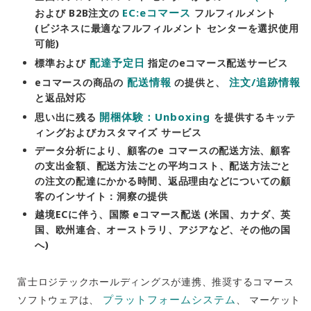
EC:eコマース
および B2B注文の
フルフィルメント
(ビジネスに最適なフルフィルメント センターを選択使用
可能)
配達予定日
標準および
指定のeコマース配送サービス
配送情報
注文/追跡情報
eコマースの商品の
の提供と、
と返品対応
開梱体験：Unboxing
思い出に残る
を提供するキッテ
ィングおよびカスタマイズ サービス
データ分析により、顧客のe コマースの配送方法、顧客
の支出金額、配送方法ごとの平均コスト、配送方法ごと
の注文の配達にかかる時間、返品理由などについての顧
客のインサイト：洞察の提供
越境ECに伴う、国際 eコマース配送 (米国、カナダ、英
国、欧州連合、オーストラリ、アジアなど、その他の国
へ)
富士ロジテックホールディングスが連携、推奨するコマース
プラットフォームシステム
ソフトウェアは、
、 マーケット