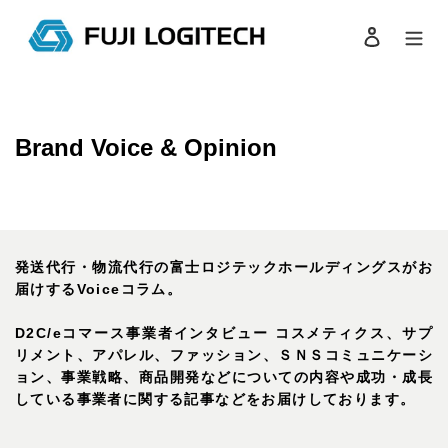
コ
ン
ログイン
検索
テ
ン
ツ
に
ス
Brand Voice & Opinion
キ
ッ
プ
す
る
発送代行・物流代行の富士ロジテックホールディングスがお
届けするVoiceコラム。
D2C/eコマース事業者インタビュー コスメティクス、サプ
リメント、アパレル、ファッション、ＳＮＳコミュニケーシ
ョン、事業戦略、商品開発などについての内容や成功・成長
している事業者に関する記事などをお届けしております。