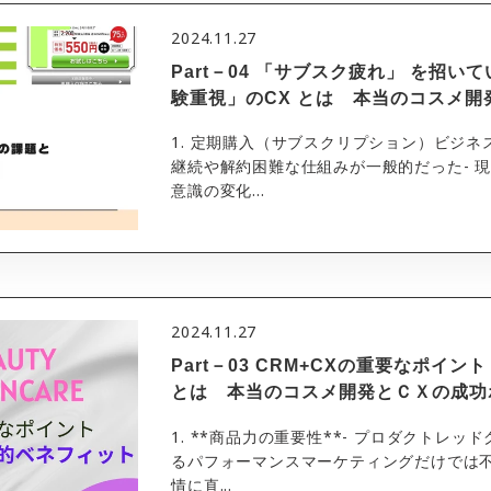
2024.11.27
Part－04 「サブスク疲れ」 を招い
験重視」のCX とは 本当のコスメ
1. 定期購入（サブスクリプション）ビジネス
継続や解約困難な仕組みが一般的だった- 
意識の変化...
2024.11.27
Part－03 CRM+CXの重要なポイ
とは 本当のコスメ開発とＣＸの成功
1. **商品力の重要性**- プロダクトレッ
るパフォーマンスマーケティングだけでは不
情に直...