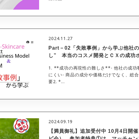
2024.11.27
Part－02「失敗事例」から学ぶ他社
し” 本当のコスメ開発とＣＸの成功
1. **成功の再現性の難しさ**- 他社の
にくい- 商品の成分や価格だけでなく、総
要2. *...
2024.09.19
【満員御礼】追加受付中 10月4日開催
ピ会） 参加者特典①は、マッチャン