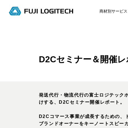
コ
ン
商材別サービス
テ
ン
ツ
に
ス
キ
D2Cセミナー＆開催レ
ッ
プ
す
る
発送代行・物流代行の富士ロジテック
けする、D2Cセミナー開催レポート。
D2Cコマース事業が成長するための、
ブランドオーナーをキーノートスピー