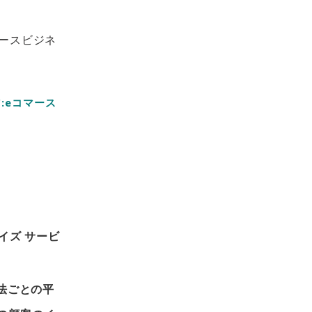
ースビジネ
C:eコマース
イズ サービ
法ごとの平