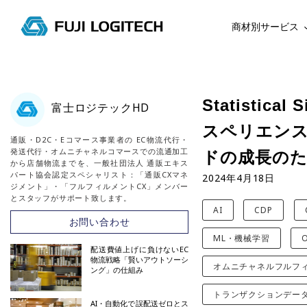
商材別サービス
コ
ン
テ
Statistic
富士ロジテックHD
ン
スペリエンス
ツ
通販・D2C・Eコマース事業者の EC物流代行・
に
発送代行・オムニチャネルコマースでの流通加工
ドの成長の
ス
から店舗物流までを、一般社団法人 通販エキス
パート協会認定スペシャリスト：「通販CXマネ
2024年4月18日
キ
ジメント」・「フルフィルメントCX」メンバー
ッ
とスタッフがサポート致します。
AI
CDP
プ
お問い合わせ
す
ML・機械学習
る
配送費値上げに負けないEC
物流戦略「賢いアウトソーシ
オムニチャネルフルフ
ング」の仕組み
トランザクションデー
AI・自動化で誤配送ゼロとス