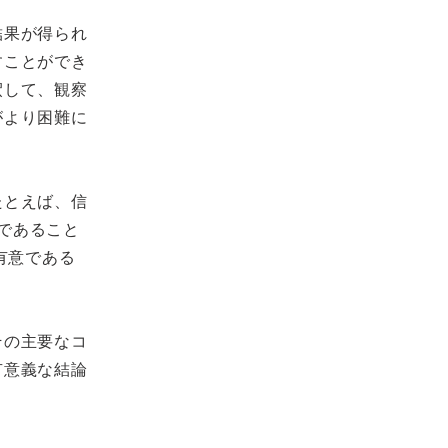
結果が得られ
すことができ
釈して、観察
がより困難に
たとえば、信
みであること
有意である
その主要なコ
有意義な結論