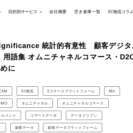
目的別サービス
会社概要
空き倉庫一覧
EC物流コラ
al Significance 統計的有意性 顧客デ
 用語集 オムニチャネルコマース・D2
ために
CXM
EC物流
Eコマースプラットフォーム
MA
OMO
オムニチャネル
オムニチャネルコマース
ィルメント
コマースデータ
データドリブン
タ
顧客データ
顧客データプラットフォーム