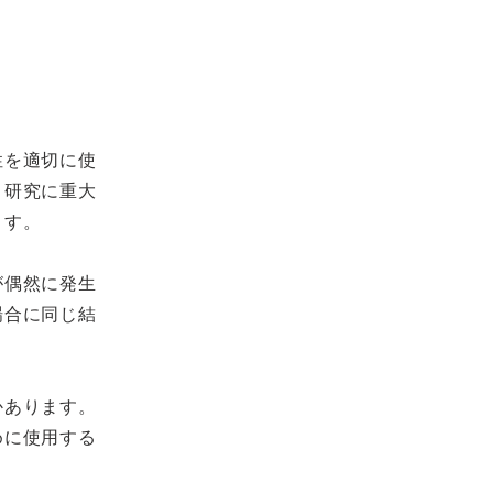
性を適切に使
、研究に重大
ます。
が偶然に発生
場合に同じ結
かあります。
めに使用する