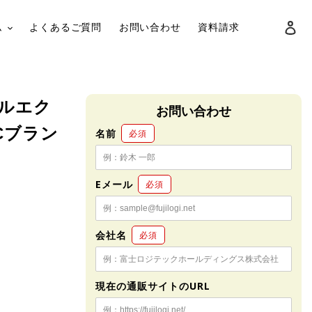
ロ
ム
よくあるご質問
お問い合わせ
資料請求
検索
ジタルエク
お問い合わせ
Cブラン
名前
必須
Eメール
必須
会社名
必須
現在の通販サイトのURL