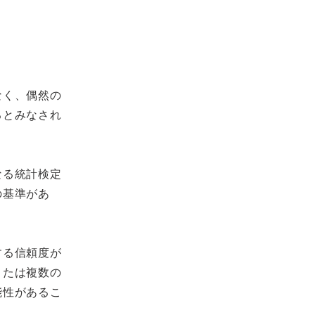
なく、偶然の
るとみなされ
なる統計検定
の基準があ
する信頼度が
または複数の
能性があるこ