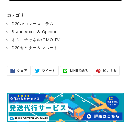
カテゴリー
D2C/eコマースコラム
Brand Voice & Opinion
オムニチャネル/OMO TV
D2Cセミナー＆レポート
Facebook
Twitter
LINE
Pinter
シェア
ツイート
LINEで送る
ピンする
で
に
で
で
シ
投
送
ピ
ェ
稿
る
ン
ア
す
す
す
る
る
る