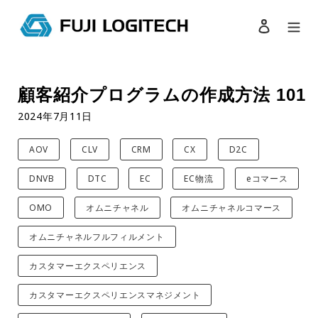
ログイン
検索
コ
ン
顧客紹介プログラムの作成方法 101
テ
ン
2024年7月11日
ツ
に
AOV
CLV
CRM
CX
D2C
ス
キ
DNVB
DTC
EC
EC物流
eコマース
ッ
プ
OMO
オムニチャネル
オムニチャネルコマース
す
る
オムニチャネルフルフィルメント
カスタマーエクスペリエンス
カスタマーエクスペリエンスマネジメント