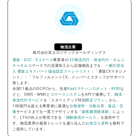
物流企業
株式会社富士ロジテックホールディングス
通販
・
D2C
・
Eコマース
事業者の
EC物流代行・発送代行
・
オムニ
チャネル
コマースでの流通加工から店舗物流までを、
一般社団法
人 通販エキスパート協会認定スペシャリスト
：「通販CXマネジメ
ント」・「フルフィルメントCX」メンバーとスタッフがサポート
致します。
全国11拠点のDC/FCから、先進
RaaSマテハンロボット
・
RFID
な
どと、OMS・WMSと
コマースシステム
をAPIで連携して、
物流・
発送代行サービス
を「スタートアップ特別
限定プラン
」から、
100億円を超える事業者に最適な
分散保管・分散出荷
、
返品・交
換
サービスまでを一貫でデザインする「
顧客購買後体験
」によっ
て、LTVの向上が実現できる「
感動物流サービス
」を提供中で
す。物流業界の最新トレンドを盛り込んだ
お役立ち資料
も無料で
ご提供しています。