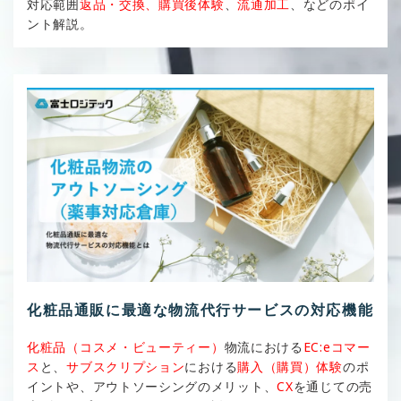
対応範囲
返品・交換、購買後体験
、
流通加工
、などのポイ
ント解説。
化粧品通販に最適な物流代行サービスの対応機能
化粧品（コスメ・ビューティー）
物流における
EC:eコマー
ス
と、
サブスクリプション
における
購入（購買）体験
のポ
イントや、アウトソーシングのメリット、
CX
を通じての売