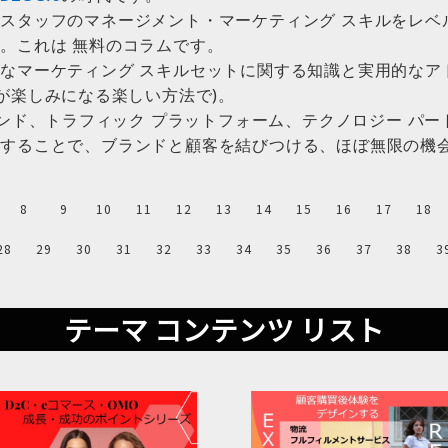
スタッフのマネージメント・マーケティング スキルをレベ
。これは 無料のコラムです。
なマーケティング スキルセットに関する知識と実用的なア
が楽しみになる楽しい方法で)。
レンド、トラフィック プラットフォーム、テクノロジー パ
援することで、ブランドと顧客を結びつける、ほぼ無限の機
8
9
10
11
12
13
14
15
16
17
18
28
29
30
31
32
33
34
35
36
37
38
3
テーマ コンテンツ リスト