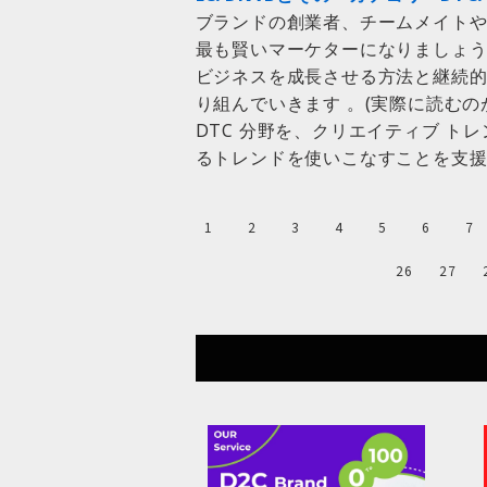
ブランドの創業者、チームメイトや
最も賢いマーケターになりましょう
ビジネスを成長させる方法と継続的
り組んでいきます 。(実際に読むの
DTC 分野を、クリエイティブ ト
るトレンドを使いこなすことを支
1
2
3
4
5
6
7
26
27