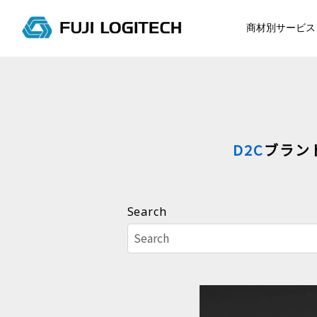
コ
ン
商材別サービス
テ
ン
ツ
に
ス
キ
D2C
ブラン
ッ
プ
す
る
Search