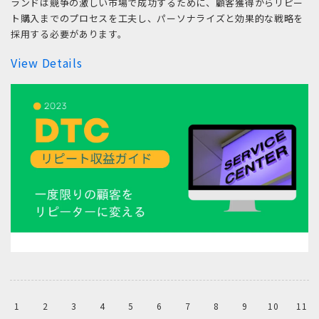
ランドは競争の激しい市場で成功するために、顧客獲得からリピー
ト購入までのプロセスを工夫し、パーソナライズと効果的な戦略を
採用する必要があります。
View Details
1
2
3
4
5
6
7
8
9
10
11