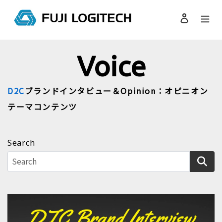
コ
ン
ログイン
検索
テ
ン
ツ
Voice
に
ス
キ
D2C
ブランドインタビュー＆Opinion：オピニオン
ッ
プ
テーマコンテンツ
す
る
Search