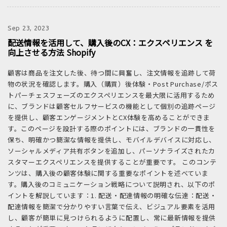
Sep 23, 2023
配送情報を活用して、購入後のCX：エクスペリエンス を
向上させる方法 Shopify
顧客は商品を注文した後、待つ間に興奮し、注文情報を追跡して荷
物の状況を確認します。購入（購買）後体験・Post Purchase/ポス
トパーチェスフェーズのエクスペリエンスを最大限に活用するため
に、ブランドは顧客セルフサービスの機能として個別の追跡ページ
を提供し、顧客エンゲージメントとCX体験を高めることができま
す。このページを設計する際のポイントには、ブランドの一貫性を
保ち、明確かつ簡潔な情報を提供し、モバイルデバイスに対応し、
ソーシャルメディア共有ボタンを追加し、パーソナライズされたカ
スタマーエクスペリエンスを提供することが重要です。 このコンテ
ンツは、購入後の顧客体験に関する重要なポイントを述べていま
す。購入後のコミュニケーション戦略について説明され、以下のポ
イントを解説しています：1. 配送・配達情報の明確な伝達：配送・
配達情報を簡潔で分かりやすい言葉で伝え、ビジュアル要素を活用
し、顧客が簡単に見つけられるように配置し、常に最新情報を提供