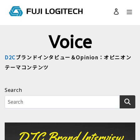
コ
ン
ログイン
検索
テ
ン
ツ
Voice
に
ス
キ
D2C
ブランドインタビュー＆Opinion：オピニオン
ッ
プ
テーマコンテンツ
す
る
Search