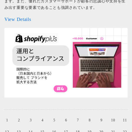
ます。また、優れたカスタマーサポートが顧客の忠誠心や支持を生
み出す重要な要素であることも強調されています。
View Details
1
2
3
4
5
6
7
8
9
10
11
12
13
14
15
16
17
18
19
20
21
22