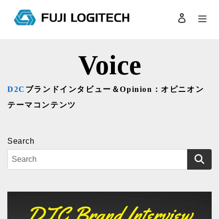
コ
ン
ログイン
検索
テ
ン
ツ
Voice
に
ス
キ
D2C
ブランドインタビュー＆Opinion：オピニオン
ッ
プ
テーマコンテンツ
す
る
Search