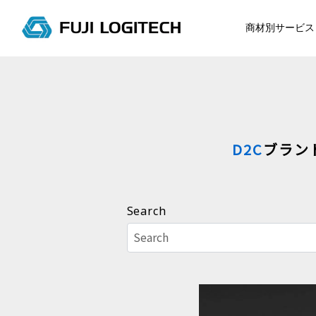
コ
ン
商材別サービス
テ
ン
ツ
に
ス
キ
D2C
ブラン
ッ
プ
す
る
Search