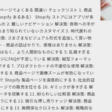
ージでよくある 間違い チェックリスト 1. 商品
ify あるある） Shopify ストアにはアプリが多
なもの 2. 難しいナビゲーション 解決策: 救助への手が
あまり知られていないカスタマイズ 3. 時代遅れの
決策: さまざまなビジュアル形式を追加して買い物
ー - 商品の話ばかりで、感情はありません 解決策:
なく、より人間的なものにする 5. 乱雑すぎる
ージにFAQが不足している 解決策: 縦型フォーマッ
示する 7. プロダクトカードの不適切な使用 解決策:
る 8. 商品ページで画像ズームが有効になってい
 Shopify 製品ページを直感的にする 9. 社会的証
ージでの販売を任せる 10. ギミックが多すぎる 解
タを収集する 11. 紛らわしい比較表 解決策: 商品
する 12. 強引な押し売りナッジ 解決策: 商品
にする 13. 無関係なクロスセル 解決策: 戦略的な