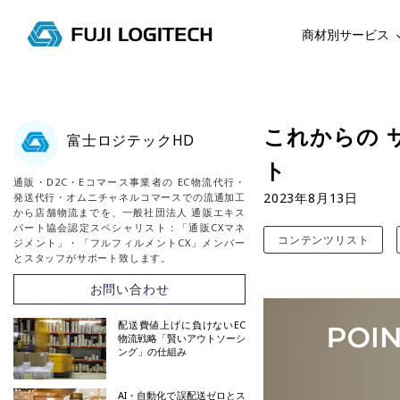
商材別サービス
コ
ン
テ
これからの 
富士ロジテックHD
ン
ト
ツ
通販・D2C・Eコマース事業者の EC物流代行・
に
2023年8月13日
発送代行・オムニチャネルコマースでの流通加工
ス
から店舗物流までを、一般社団法人 通販エキス
パート協会認定スペシャリスト：「通販CXマネ
キ
コンテンツリスト
ジメント」・「フルフィルメントCX」メンバー
ッ
とスタッフがサポート致します。
プ
お問い合わせ
す
る
配送費値上げに負けないEC
物流戦略「賢いアウトソーシ
ング」の仕組み
AI・自動化で誤配送ゼロとス