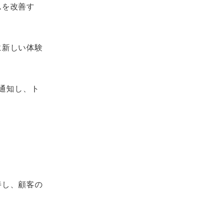
ムを改善す
に新しい体験
に通知し、ト
善し、顧客の