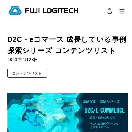
ログイン
検索
コ
ン
D2C・eコマース 成長している事例
テ
ン
探索シリーズ コンテンツリスト
ツ
に
2023年4月23日
ス
キ
コンテンツリスト
ッ
プ
す
る