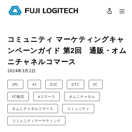
ログイン
検索
コ
ン
コミュニティ マーケティングキャ
テ
ン
ンペーンガイド 第2回 通販・オム
ツ
に
ニチャネルコマース
ス
2024年3月2日
キ
ッ
プ
3PL
AI
D2C
DTC
EC
す
EC物流
eコマース
オムニチャネル
る
オムニチャネルコマース
コミュニティ
コミュニティマーケティング