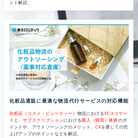
ント解説。
化粧品通販に最適な物流代行サービスの対応機能
化粧品（コスメ・ビューティー）
物流における
EC:eコマー
ス
と、
サブスクリプション
における
購入（購買）体験
のポ
イントや、アウトソーシングのメリット、
CX
を通じての売
上げアップのポイントなどを解説。