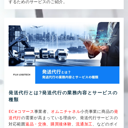
するためのサービスのご紹介。
発送代行とは?発送代行の業務内容とサービスの
種類
EC:eコマース
事業者、
オムニチャネル
小売事業に商品の
発
送代行
の需要が高まっている理由や、発送代行サービスの
対応範囲
返品・交換、購買後体験
、
流通加工
、などのポイ