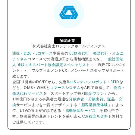
物流企業
株式会社富士ロジテックホールディングス
通販
・
D2C
・
Eコマース
事業者の
EC物流代行・発送代行
・
オムニ
チャネル
コマースでの流通加工から店舗物流までを、
一般社団法
人 通販エキスパート協会認定スペシャリスト
：「通販CXマネジメ
ント」・「フルフィルメントCX」メンバーとスタッフがサポート
致します。
全国11拠点のDC/FCから、先進
RaaSマテハンロボット
・
RFID
な
どと、OMS・WMSと
コマースシステム
をAPIで連携して、
物流・
発送代行サービス
を「スタートアップ特別
限定プラン
」から、
100億円を超える事業者に最適な
分散保管・分散出荷
、
返品・交
換
サービスまでを一貫でデザインする「
顧客購買後体験
」によっ
て、LTVの向上が実現できる「
感動物流サービス
」を提供中で
す。物流業界の最新トレンドを盛り込んだ
お役立ち資料
も無料で
ご提供しています。