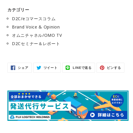
カテゴリー
D2C/eコマースコラム
Brand Voice & Opinion
オムニチャネル/OMO TV
D2Cセミナー＆レポート
Facebook
Twitter
LINE
Pinter
シェア
ツイート
LINEで送る
ピンする
で
に
で
で
シ
投
送
ピ
ェ
稿
る
ン
ア
す
す
す
る
る
る