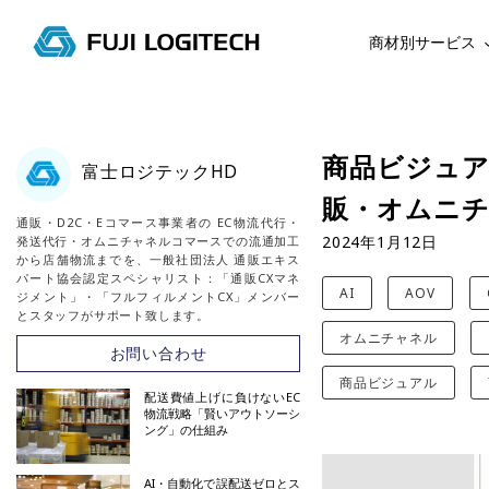
商材別サービス
コ
ン
テ
商品ビジュア
富士ロジテックHD
ン
販・オムニ
ツ
通販・D2C・Eコマース事業者の EC物流代行・
に
2024年1月12日
発送代行・オムニチャネルコマースでの流通加工
ス
から店舗物流までを、一般社団法人 通販エキス
パート協会認定スペシャリスト：「通販CXマネ
キ
AI
AOV
ジメント」・「フルフィルメントCX」メンバー
ッ
とスタッフがサポート致します。
オムニチャネル
プ
お問い合わせ
す
商品ビジュアル
る
配送費値上げに負けないEC
物流戦略「賢いアウトソーシ
ング」の仕組み
AI・自動化で誤配送ゼロとス