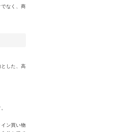
けでなく、商
的とした、高
す。
ライン買い物