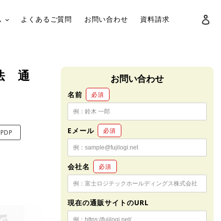
ロ
ム
よくあるご質問
お問い合わせ
資料請求
検索
法 通
お問い合わせ
名前
必須
Eメール
必須
PDP
会社名
必須
現在の通販サイトのURL