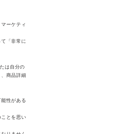
トマーケティ
って「非常に
または自分の
く、商品詳細
。
可能性がある
のことを思い
になりません