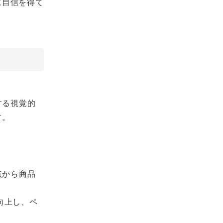
に自信を得て
する視覚的
す。
点から商品
向上し、ペ