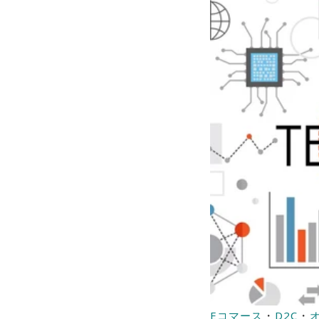
・
・
Eコマース
D2C