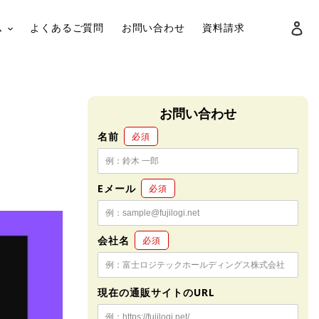
ロ
ム
よくあるご質問
お問い合わせ
資料請求
検索
お問い合わせ
名前
必須
Eメール
必須
会社名
必須
現在の通販サイトのURL