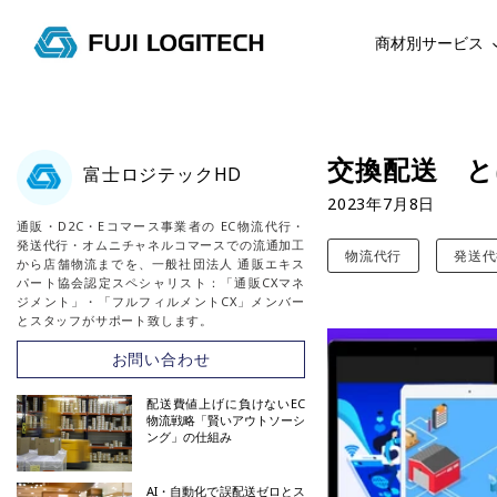
商材別サービス
コ
ン
テ
交換配送 と
富士ロジテックHD
ン
2023年7月8日
ツ
通販・D2C・Eコマース事業者の EC物流代行・
に
発送代行・オムニチャネルコマースでの流通加工
物流代行
発送代
ス
から店舗物流までを、一般社団法人 通販エキス
パート協会認定スペシャリスト：「通販CXマネ
キ
ジメント」・「フルフィルメントCX」メンバー
ッ
とスタッフがサポート致します。
プ
お問い合わせ
す
る
配送費値上げに負けないEC
物流戦略「賢いアウトソーシ
ング」の仕組み
AI・自動化で誤配送ゼロとス