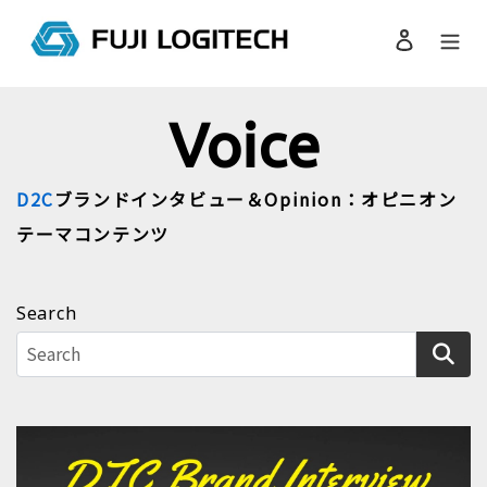
コ
ン
ログイン
検索
テ
ン
ツ
Voice
に
ス
キ
D2C
ブランドインタビュー＆Opinion：オピニオン
ッ
プ
テーマコンテンツ
す
る
Search