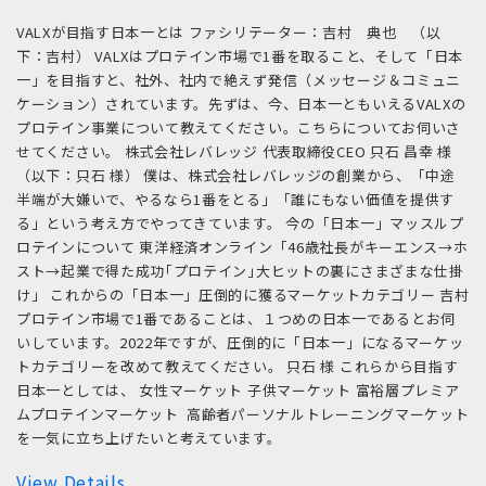
VALXが目指す日本一とは ファシリテーター：吉村 典也 （以
下：吉村） VALXはプロテイン市場で1番を取ること、そして「日本
一」を目指すと、社外、社内で絶えず発信（メッセージ＆コミュニ
ケーション）されています。先ずは、今、日本一ともいえるVALXの
プロテイン事業について教えてください。こちらについてお伺いさ
せてください。 株式会社レバレッジ 代表取締役CEO 只石 昌幸 様
（以下：只石 様） 僕は、株式会社レバレッジの創業から、「中途
半端が大嫌いで、やるなら1番をとる」「誰にもない価値を提供す
る」という考え方でやってきています。 今の「日本一」マッスルプ
ロテインについて 東洋経済オンライン「46歳社長がキーエンス→ホ
スト→起業で得た成功｢プロテイン｣大ヒットの裏にさまざまな仕掛
け」 これからの「日本一」圧倒的に獲るマーケットカテゴリー 吉村
プロテイン市場で1番であることは、１つめの日本一であるとお伺
いしています。2022年ですが、圧倒的に「日本一」になるマーケッ
トカテゴリーを改めて教えてください。 只石 様 これらから目指す
日本一としては、 女性マーケット 子供マーケット 富裕層プレミア
ムプロテインマーケット 高齢者パーソナルトレーニングマーケット
を一気に立ち上げたいと考えています。
View Details