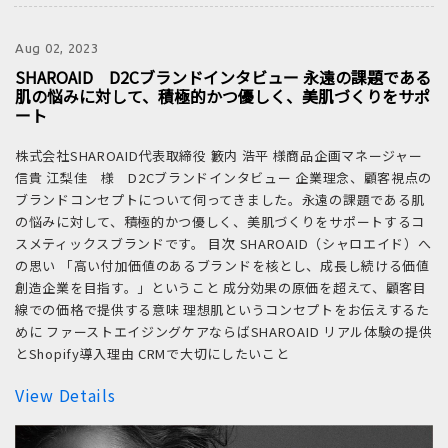
Aug 02, 2023
SHAROAID D2Cブランドインタビュー 永遠の課題である
肌の悩みに対して、積極的かつ優しく、美肌づくりをサポ
ート
株式会社SHAROAID代表取締役 籔内 浩平 様商品企画マネージャー
信貴 江梨佳 様 D2Cブランドインタビュー 企業理念、顧客視点の
ブランドコンセプトについて伺ってきました。永遠の課題である肌
の悩みに対して、積極的かつ優しく、美肌づくりをサポートするコ
スメティックスブランドです。 目次 SHAROAID（シャロエイド）へ
の思い 「高い付加価値のあるブランドを核とし、成長し続ける価値
創造企業を目指す。」ということ 成分効果の原価を超えて、顧客目
線での価格で提供する意味 理想肌というコンセプトをお伝えするた
めに ファーストエイジングケアならばSHAROAID リアル体験の提供
とShopify導入理由 CRMで大切にしたいこと
View Details