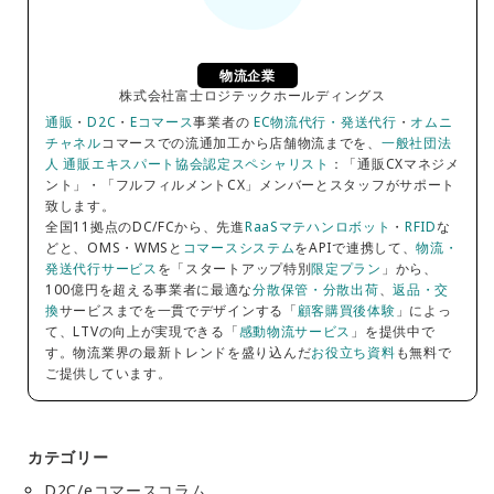
物流企業
株式会社富士ロジテックホールディングス
通販
・
D2C
・
Eコマース
事業者の
EC物流代行・発送代行
・
オムニ
チャネル
コマースでの流通加工から店舗物流までを、
一般社団法
人 通販エキスパート協会認定スペシャリスト
：「通販CXマネジメ
ント」・「フルフィルメントCX」メンバーとスタッフがサポート
致します。
全国11拠点のDC/FCから、先進
RaaSマテハンロボット
・
RFID
な
どと、OMS・WMSと
コマースシステム
をAPIで連携して、
物流・
発送代行サービス
を「スタートアップ特別
限定プラン
」から、
100億円を超える事業者に最適な
分散保管・分散出荷
、
返品・交
換
サービスまでを一貫でデザインする「
顧客購買後体験
」によっ
て、LTVの向上が実現できる「
感動物流サービス
」を提供中で
す。物流業界の最新トレンドを盛り込んだ
お役立ち資料
も無料で
ご提供しています。
カテゴリー
D2C/eコマースコラム