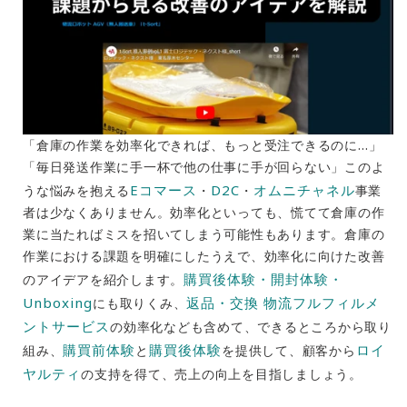
「倉庫の作業を効率化できれば、もっと受注できるのに…」
「毎日発送作業に手一杯で他の仕事に手が回らない」このよ
Eコマース
D2C
オムニチャネル
うな悩みを抱える
・
・
事業
者は少なくありません。効率化といっても、慌てて倉庫の作
業に当たればミスを招いてしまう可能性もあります。倉庫の
作業における課題を明確にしたうえで、効率化に向けた改善
購買後体験・開封体験・
のアイデアを紹介します。
Unboxing
返品・交換 物流フルフィルメ
にも取りくみ、
ントサービス
の効率化なども含めて、できるところから取り
購買前体験
購買後体験
ロイ
組み、
と
を提供して、顧客から
ヤルティ
の支持を得て、売上の向上を目指しましょう。