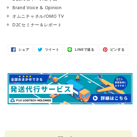
Brand Voice & Opinion
オムニチャネル/OMO TV
D2Cセミナー＆レポート
Facebook
Twitter
LINE
Pinter
シェア
ツイート
LINEで送る
ピンする
で
に
で
で
シ
投
送
ピ
ェ
稿
る
ン
ア
す
す
す
る
る
る