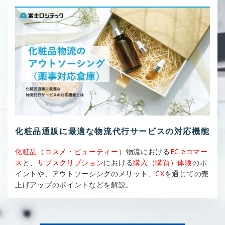
化粧品通販に最適な物流代行サービスの対応機能
化粧品（コスメ・ビューティー）
物流における
EC:eコマー
ス
と、
サブスクリプション
における
購入（購買）体験
のポ
イントや、アウトソーシングのメリット、
CX
を通じての売
上げアップのポイントなどを解説。