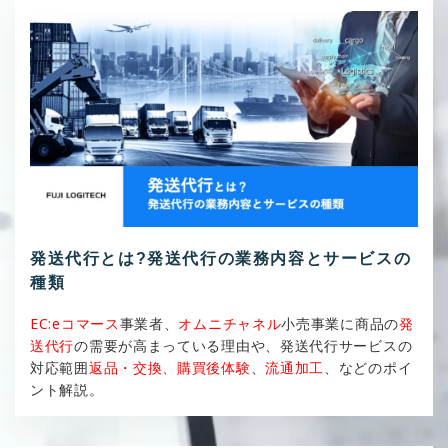
発送代行とは?発送代行の業務内容とサービスの
種類
EC:eコマース
事業者、
オムニチャネル
小売事業に商品の
発
送代行
の需要が高まっている理由や、発送代行サービスの
対応範囲
返品・交換、購買後体験
、
流通加工
、などのポイ
ント解説。