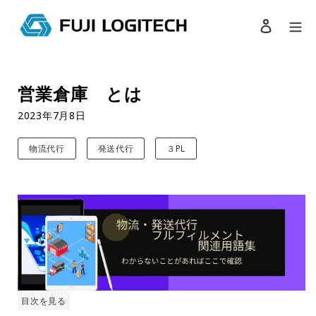
ログイン
検索
コ
ン
営業倉庫 とは
テ
ン
2023年7月8日
ツ
に
物流代行
発送代行
３PL
ス
キ
ッ
プ
す
る
目次を見る