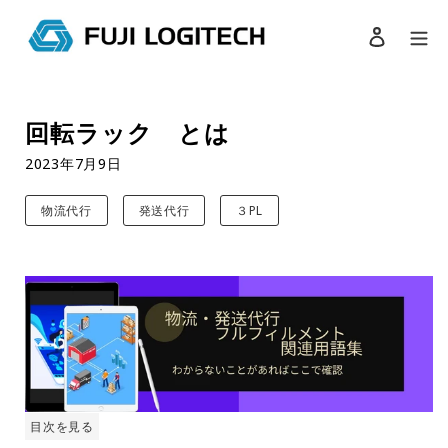
ログイン
検索
コ
ン
回転ラック とは
テ
ン
2023年7月9日
ツ
に
物流代行
発送代行
３PL
ス
キ
ッ
プ
す
る
目次を見る