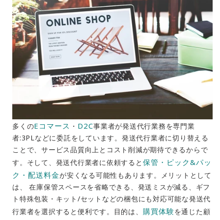
Eコマース
D2C
多くの
・
事業者が発送代行業務を専門業
者:3PLなどに委託をしています。発送代行業者に切り替える
ことで、サービス品質向上とコスト削減が期待できるからで
保管・ピック&パッ
す。そして、発送代行業者に依頼すると
ク・配送料金
が安くなる可能性もあります。メリットとして
は、 在庫保管スペースを省略できる、発送ミスが減る、ギフ
ト特殊包装・キット/セットなどの梱包にも対応可能な発送代
購買体験
行業者を選択すると便利です。目的は、
を通じた顧