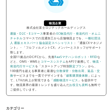
物流企業
株式会社富士ロジテックホールディングス
通販
・
D2C
・
Eコマース
事業者の
EC物流代行・発送代行
・
オムニ
チャネル
コマースでの流通加工から店舗物流までを、
一般社団法
人 通販エキスパート協会認定スペシャリスト
：「通販CXマネジメ
ント」・「フルフィルメントCX」メンバーとスタッフがサポート
致します。
全国11拠点のDC/FCから、先進
RaaSマテハンロボット
・
RFID
な
どと、OMS・WMSと
コマースシステム
をAPIで連携して、
物流・
発送代行サービス
を「スタートアップ特別
限定プラン
」から、
100億円を超える事業者に最適な
分散保管・分散出荷
、
返品・交
換
サービスまでを一貫でデザインする「
顧客購買後体験
」によっ
て、LTVの向上が実現できる「
感動物流サービス
」を提供中で
す。物流業界の最新トレンドを盛り込んだ
お役立ち資料
も無料で
ご提供しています。
カテゴリー