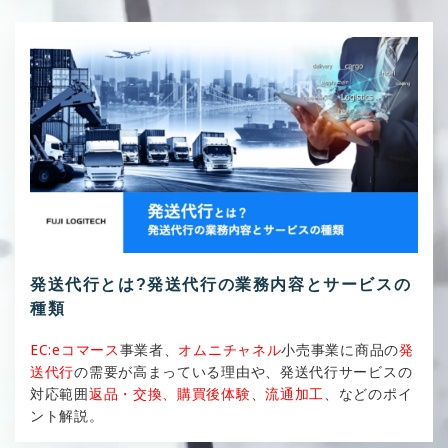
発送代行とは?発送代行の業務内容とサービスの
種類
EC:eコマース
事業者、
オムニチャネル
小売事業に商品の
発
送代行
の需要が高まっている理由や、発送代行サービスの
対応範囲
返品・交換、購買後体験
、
流通加工
、などのポイ
ント解説。