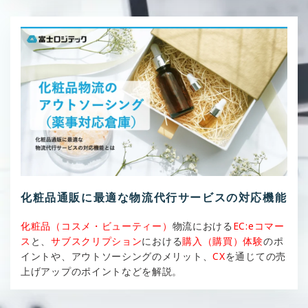
化粧品通販に最適な物流代行サービスの対応機能
化粧品（コスメ・ビューティー）
物流における
EC:eコマー
ス
と、
サブスクリプション
における
購入（購買）体験
のポ
イントや、アウトソーシングのメリット、
CX
を通じての売
上げアップのポイントなどを解説。