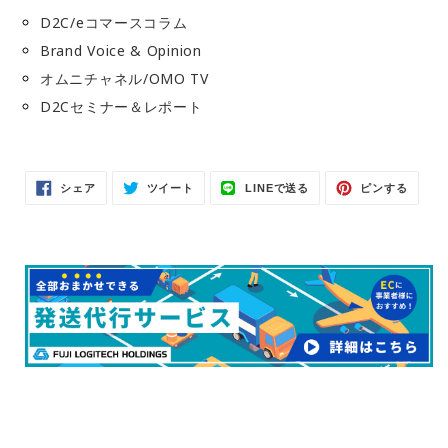
D2C/eコマースコラム
Brand Voice & Opinion
オムニチャネル/OMO TV
D2Cセミナー＆レポート
Facebook
Twitter
LINE
Pinter
シェア
ツイート
LINEで送る
ピンする
で
に
で
で
シ
投
送
ピ
ェ
稿
る
ン
ア
す
す
す
る
る
る