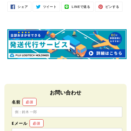
Facebook
Twitter
LINE
Pinter
シェア
ツイート
LINEで送る
ピンする
で
に
で
で
シ
投
送
ピ
ェ
稿
る
ン
ア
す
す
す
る
る
る
お問い合わせ
名前
必須
Eメール
必須