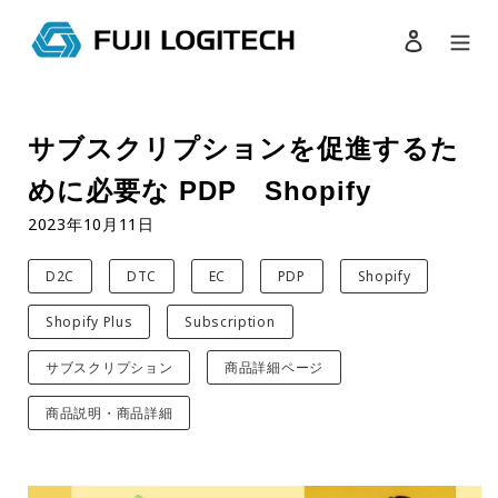
ログイン
検索
コ
ン
サブスクリプションを促進するた
テ
ン
めに必要な PDP Shopify
ツ
に
2023年10月11日
ス
キ
D2C
DTC
EC
PDP
Shopify
ッ
プ
Shopify Plus
Subscription
す
る
サブスクリプション
商品詳細ページ
商品説明・商品詳細