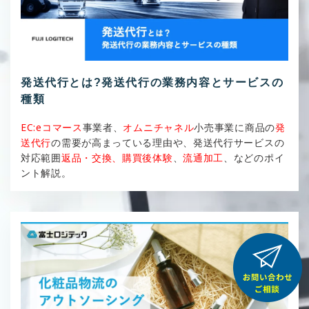
発送代行とは?発送代行の業務内容とサービスの
種類
EC:eコマース
事業者、
オムニチャネル
小売事業に商品の
発
送代行
の需要が高まっている理由や、発送代行サービスの
対応範囲
返品・交換、購買後体験
、
流通加工
、などのポイ
ント解説。