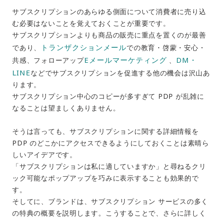
サブスクリプションのあらゆる側面について消費者に売り込
む必要はないことを覚えておくことが重要です。
サブスクリプションよりも商品の販売に重点を置くのが最善
トランザクションメール
であり、
での教育・啓蒙・安心・
Eメールマーケティング
DM・
共感、フォローアップ
、
LINE
などでサブスクリプションを促進する他の機会は沢山あ
ります。
サブスクリプション中心のコピーが多すぎて PDP が乱雑に
なることは望ましくありません。
そうは言っても、サブスクリプションに関する詳細情報を
PDP のどこかにアクセスできるようにしておくことは素晴ら
しいアイデアです。
「サブスクリプションは私に適していますか」と尋ねるクリ
ック可能なポップアップを巧みに表示することも効果的で
す。
そしてに、ブランドは、サブスクリプション サービスの多く
の特典の概要を説明します。こうすることで、さらに詳しく