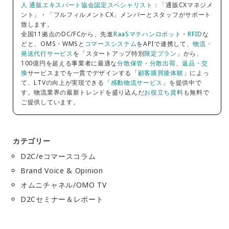
人 通販エキスパート協会認定スペシャリスト
：「通販CXマネジメ
ント」・「フルフィルメントCX」メンバーとスタッフがサポート
致します。
全国11拠点のDC/FCから、先進
RaaSマテハンロボット
・
RFID
な
どと、OMS・WMSと
コマースシステム
をAPIで連携して、
物流・
発送代行サービス
を「スタートアップ特別
限定プラン
」から、
100億円を超える事業者に最適な
分散保管・分散出荷
、
返品・交
換
サービスまでを一貫でデザインする「
顧客購買後体験
」によっ
て、LTVの向上が実現できる「
感動物流サービス
」を提供中で
す。物流業界の最新トレンドを盛り込んだ
お役立ち資料
も無料で
ご提供しています。
カテゴリー
D2C/eコマースコラム
Brand Voice & Opinion
オムニチャネル/OMO TV
D2Cセミナー＆レポート