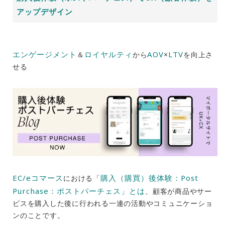
アップデザイン
エンゲージメント
ロイヤルティ
AOV
LTV
＆
から
×
を向上さ
せる
EC/eコマース
購入（購買）後体験：Post
における「
Purchase：ポストパーチェス」とは
、顧客が商品やサー
ビスを購入した後に行われる一連の活動やコミュニケーショ
ンのことです。