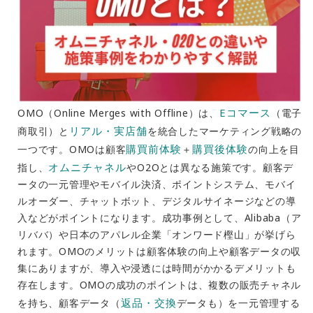
Eコマース
OMO（Online Merges with Offline）は、
（電子
リアル・実店舗
商取引）と
を統合したマーケティング戦略の
購買前体験
購買後体験
一つです。OMOは顧客
＋
の向上を目
オムニチャネル
指し、
やO2Oとは異なる施策です。顧客デ
ータの一元管理やモバイル決済、ポイントシステム、モバイ
ルオーダー、チャットボット、デジタルサイネージなどの導
入などがポイントになります。成功事例として、Alibaba（ア
リババ）や日本のアパレル企業「オンワード樫山」が挙げら
れます。OMOのメリットは顧客体験の向上や顧客データの収
集にありますが、導入や浸透には時間がかかるデメリットも
存在します。OMOの成功のポイントは、複数の販売チャネル
返品・交換
を持ち、顧客データ（
データも）を一元管理する