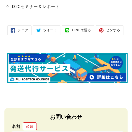
D2Cセミナー＆レポート
Facebook
Twitter
LINE
Pinter
シェア
ツイート
LINEで送る
ピンする
で
に
で
で
シ
投
送
ピ
ェ
稿
る
ン
ア
す
す
す
る
る
る
お問い合わせ
名前
必須