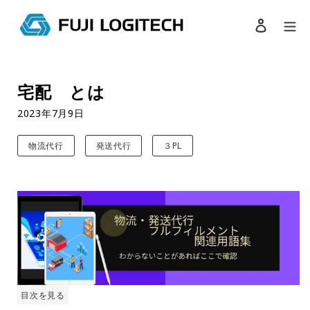
ログイン
検索
コ
ン
宅配 とは
テ
ン
2023年7月9日
ツ
に
物流代行
発送代行
３PL
ス
キ
ッ
プ
す
る
目次を見る