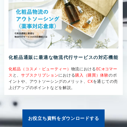
化粧品通販に最適な物流代行サービスの対応機能
化粧品（コスメ・ビューティー）
物流における
EC:eコマー
ス
と、
サブスクリプション
における
購入（購買）体験
のポ
イントや、アウトソーシングのメリット、
CX
を通じての売
上げアップのポイントなどを解説。
お役立ち資料をダウンロードする