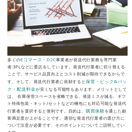
Eコマース
D2C
多くの
・
事業者が発送代行業務を専門業
者:3PLなどに委託をしています。発送代行業者に切り替える
ことで、サービス品質向上とコスト削減が期待できるからで
保管・ピック&パッ
す。そして、発送代行業者に依頼すると
ク・配送料金
が安くなる可能性もあります。メリットとして
は、 在庫保管スペースを省略できる、発送ミスが減る、ギフ
ト特殊包装・キット/セットなどの梱包にも対応可能な発送代
購買体験
行業者を選択すると便利です。目的は、
を通じた顧
客満足度が上がることです。適切な発送代行業者の選び方に
ついて注意が必要です、そのポイントについてご説明してい