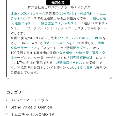
物流企業
株式会社富士ロジテックホールディングス
通販
・
D2C
・
Eコマース
事業者の
EC物流代行・発送代行
・
オムニ
チャネル
コマースでの流通加工から店舗物流までを、
一般社団法
人 通販エキスパート協会認定スペシャリスト
：「通販CXマネジメ
ント」・「フルフィルメントCX」メンバーとスタッフがサポート
致します。
全国11拠点のDC/FCから、先進
RaaSマテハンロボット
・
RFID
な
どと、OMS・WMSと
コマースシステム
をAPIで連携して、
物流・
発送代行サービス
を「スタートアップ特別
限定プラン
」から、
100億円を超える事業者に最適な
分散保管・分散出荷
、
返品・交
換
サービスまでを一貫でデザインする「
顧客購買後体験
」によっ
て、LTVの向上が実現できる「
感動物流サービス
」を提供中で
す。物流業界の最新トレンドを盛り込んだ
お役立ち資料
も無料で
ご提供しています。
カテゴリー
D2C/eコマースコラム
Brand Voice & Opinion
オムニチャネル/OMO TV