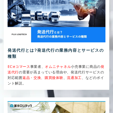
発送代行とは?発送代行の業務内容とサービスの
種類
EC:eコマース
事業者、
オムニチャネル
小売事業に商品の
発
送代行
の需要が高まっている理由や、発送代行サービスの
対応範囲
返品・交換、購買後体験
、
流通加工
、などのポイ
ント解説。