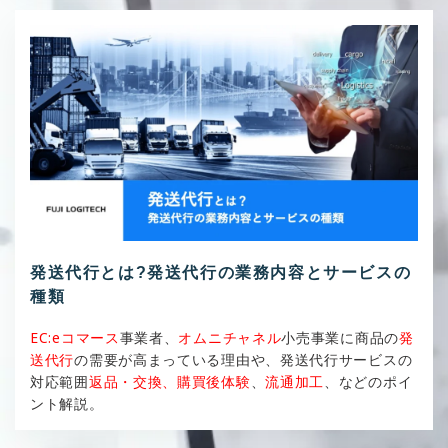
発送代行とは?発送代行の業務内容とサービスの
種類
EC:eコマース
事業者、
オムニチャネル
小売事業に商品の
発
送代行
の需要が高まっている理由や、発送代行サービスの
対応範囲
返品・交換、購買後体験
、
流通加工
、などのポイ
ント解説。