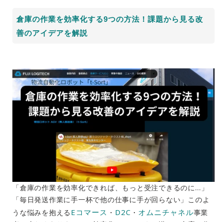
倉庫の作業を効率化する9つの方法！課題から見る改
善のアイデアを解説
「倉庫の作業を効率化できれば、もっと受注できるのに…」
「毎日発送作業に手一杯で他の仕事に手が回らない」このよ
Eコマース
D2C
オムニチャネル
うな悩みを抱える
・
・
事業