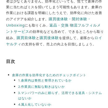
者は少なくありません。効率化といっても、慌てて倉庫の作
業に当たればミスを招いてしまう可能性もあります。倉庫の
作業における課題を明確にしたうえで、効率化に向けた改善
購買後体験・開封体験・
のアイデアを紹介します。
Unboxing
返品・交換 物流フルフィルメ
にも取りくみ、
ントサービス
の効率化なども含めて、できるところから取り
購買前体験
購買後体験
ロイ
組み、
と
を提供して、顧客から
ヤルティ
の支持を得て、売上の向上を目指しましょう。
目次
倉庫の作業を効率化するためのチェックポイント
1.倉庫内は整然と整理されているか
2.作業員に無駄な動きはないか
3.マンパワーのみに頼らず、活用できる道具・システム
はないか
4.属人化していないか