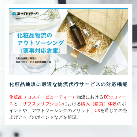
化粧品通販に最適な物流代行サービスの対応機能
化粧品（コスメ・ビューティー）
物流における
EC:eコマー
ス
と、
サブスクリプション
における
購入（購買）体験
のポ
イントや、アウトソーシングのメリット、
CX
を通じての売
上げアップのポイントなどを解説。