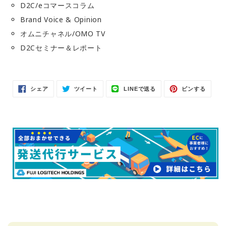
D2C/eコマースコラム
Brand Voice & Opinion
オムニチャネル/OMO TV
D2Cセミナー＆レポート
Facebook
Twitter
LINE
Pinter
シェア
ツイート
LINEで送る
ピンする
で
に
で
で
シ
投
送
ピ
ェ
稿
る
ン
ア
す
す
す
る
る
る