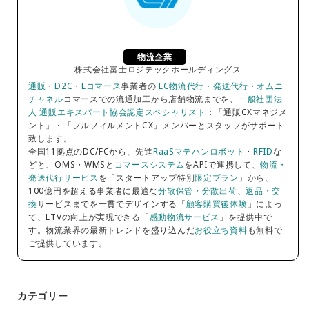
物流企業
株式会社富士ロジテックホールディングス
通販
・
D2C
・
Eコマース
事業者の
EC物流代行・発送代行
・
オムニ
チャネル
コマースでの流通加工から店舗物流までを、
一般社団法
人 通販エキスパート協会認定スペシャリスト
：「通販CXマネジメ
ント」・「フルフィルメントCX」メンバーとスタッフがサポート
致します。
全国11拠点のDC/FCから、先進
RaaSマテハンロボット
・
RFID
な
どと、OMS・WMSと
コマースシステム
をAPIで連携して、
物流・
発送代行サービス
を「スタートアップ特別
限定プラン
」から、
100億円を超える事業者に最適な
分散保管・分散出荷
、
返品・交
換
サービスまでを一貫でデザインする「
顧客購買後体験
」によっ
て、LTVの向上が実現できる「
感動物流サービス
」を提供中で
す。物流業界の最新トレンドを盛り込んだ
お役立ち資料
も無料で
ご提供しています。
カテゴリー