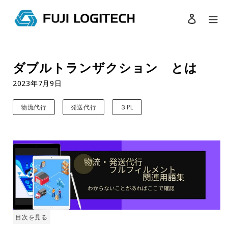
ログイン
検索
コ
ン
ダブルトランザクション とは
テ
ン
2023年7月9日
ツ
に
物流代行
発送代行
３PL
ス
キ
ッ
プ
す
る
目次を見る