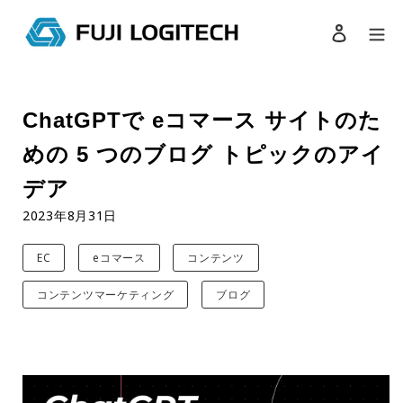
ログイン
検索
コ
ン
ChatGPTで eコマース サイトのた
テ
ン
めの 5 つのブログ トピックのアイ
ツ
に
デア
ス
2023年8月31日
キ
ッ
プ
EC
eコマース
コンテンツ
す
コンテンツマーケティング
ブログ
る