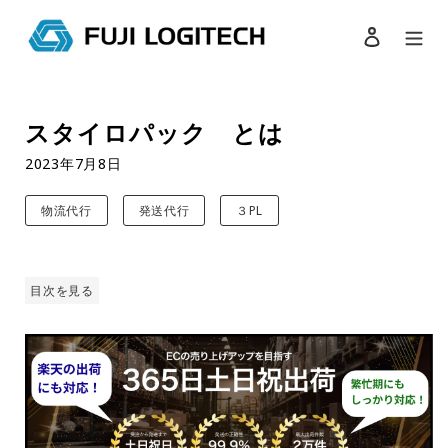
ログイン
検索
コ
ン
スタイロパック とは
テ
ン
2023年7月8日
ツ
に
物流代行
発送代行
３PL
ス
キ
ッ
プ
目次を見る
す
る