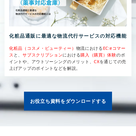
化粧品通販に最適な物流代行サービスの対応機能
化粧品（コスメ・ビューティー）
物流における
EC:eコマー
ス
と、
サブスクリプション
における
購入（購買）体験
のポ
イントや、アウトソーシングのメリット、
CX
を通じての売
上げアップのポイントなどを解説。
お役立ち資料をダウンロードする