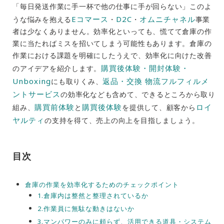
「毎日発送作業に手一杯で他の仕事に手が回らない」このよ
Eコマース
D2C
オムニチャネル
うな悩みを抱える
・
・
事業
者は少なくありません。効率化といっても、慌てて倉庫の作
業に当たればミスを招いてしまう可能性もあります。倉庫の
作業における課題を明確にしたうえで、効率化に向けた改善
購買後体験・開封体験・
のアイデアを紹介します。
Unboxing
返品・交換 物流フルフィルメ
にも取りくみ、
ントサービス
の効率化なども含めて、できるところから取り
購買前体験
購買後体験
ロイ
組み、
と
を提供して、顧客から
ヤルティ
の支持を得て、売上の向上を目指しましょう。
目次
倉庫の作業を効率化するためのチェックポイント
1.倉庫内は整然と整理されているか
2.作業員に無駄な動きはないか
3.マンパワーのみに頼らず、活用できる道具・システム