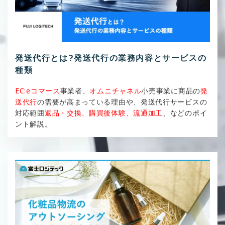
発送代行とは?発送代行の業務内容とサービスの
種類
EC:eコマース
事業者、
オムニチャネル
小売事業に商品の
発
送代行
の需要が高まっている理由や、発送代行サービスの
対応範囲
返品・交換、購買後体験
、
流通加工
、などのポイ
ント解説。