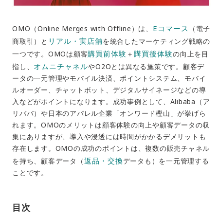
Eコマース
OMO（Online Merges with Offline）は、
（電子
リアル・実店舗
商取引）と
を統合したマーケティング戦略の
購買前体験
購買後体験
一つです。OMOは顧客
＋
の向上を目
オムニチャネル
指し、
やO2Oとは異なる施策です。顧客デ
ータの一元管理やモバイル決済、ポイントシステム、モバイ
ルオーダー、チャットボット、デジタルサイネージなどの導
入などがポイントになります。成功事例として、Alibaba（ア
リババ）や日本のアパレル企業「オンワード樫山」が挙げら
れます。OMOのメリットは顧客体験の向上や顧客データの収
集にありますが、導入や浸透には時間がかかるデメリットも
存在します。OMOの成功のポイントは、複数の販売チャネル
返品・交換
を持ち、顧客データ（
データも）を一元管理する
ことです。
目次