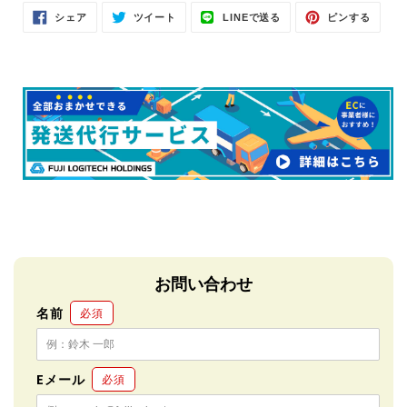
Facebook
Twitter
LINE
Pinter
シェア
ツイート
LINEで送る
ピンする
で
に
で
で
シ
投
送
ピ
ェ
稿
る
ン
ア
す
す
す
る
る
る
お問い合わせ
名前
必須
Eメール
必須