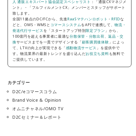
人 通販エキスパート協会認定スペシャリスト
：「通販CXマネジメ
ント」・「フルフィルメントCX」メンバーとスタッフがサポート
致します。
全国11拠点のDC/FCから、先進
RaaSマテハンロボット
・
RFID
な
どと、OMS・WMSと
コマースシステム
をAPIで連携して、
物流・
発送代行サービス
を「スタートアップ特別
限定プラン
」から、
100億円を超える事業者に最適な
分散保管・分散出荷
、
返品・交
換
サービスまでを一貫でデザインする「
顧客購買後体験
」によっ
て、LTVの向上が実現できる「
感動物流サービス
」を提供中で
す。物流業界の最新トレンドを盛り込んだ
お役立ち資料
も無料で
ご提供しています。
カテゴリー
D2C/eコマースコラム
Brand Voice & Opinion
オムニチャネル/OMO TV
D2Cセミナー＆レポート