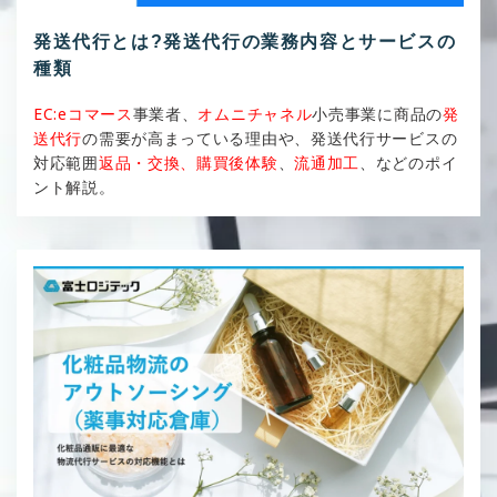
発送代行とは?発送代行の業務内容とサービスの
種類
EC:eコマース
事業者、
オムニチャネル
小売事業に商品の
発
送代行
の需要が高まっている理由や、発送代行サービスの
対応範囲
返品・交換、購買後体験
、
流通加工
、などのポイ
ント解説。