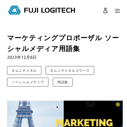
ログイン
検索
コ
ン
マーケティングプロポーザル ソー
テ
ン
シャルメディア用語集
ツ
に
2023年12月6日
ス
キ
オムニチャネル
オムニチャネルコマース
ッ
プ
ソーシャルメディア
用語集
す
る