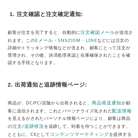
1. 注文確認と注文確定通知:
注文確認メール
顧客が注文を完了すると、自動的に
が送信さ
Eメール・
SNSの
DM・LINE
れます。この
などには注文の
詳細やトラッキング情報などが含まれ、顧客にとって注文が
受理され、その後、決済処理承認と在庫確保されたことを確
認する手段となります。
2. 出荷通知と追跡情報ページ:
商品発送
通知
商品が、DC/FC/店舗から出荷されると、
が顧
配送情報
客に送信されます。これとパーソナライズ化された
を見えるかされたパーソナル情報ページにより、顧客は商品
注文/追跡状況
の
を追跡して、到着を待つことができます。
コンテンツマーケティング
とともに、CXとして
を提供する