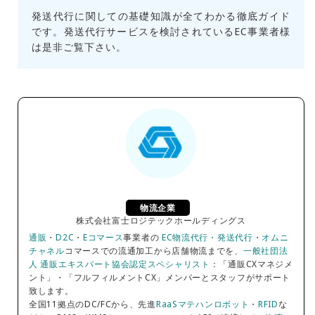
発送代行に関しての基礎知識が全てわかる徹底ガイド
です。発送代行サービスを検討されているEC事業者様
は是非ご覧下さい。
物流企業
株式会社富士ロジテックホールディングス
通販
・
D2C
・
Eコマース
事業者の
EC物流代行・発送代行
・
オムニ
チャネル
コマースでの流通加工から店舗物流までを、
一般社団法
人 通販エキスパート協会認定スペシャリスト
：「通販CXマネジメ
ント」・「フルフィルメントCX」メンバーとスタッフがサポート
致します。
全国11拠点のDC/FCから、先進
RaaSマテハンロボット
・
RFID
な