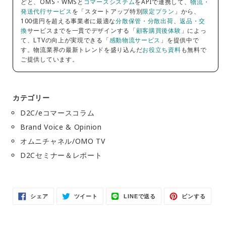
どと、OMS・WMSと
コマースシステム
をAPIで連携して、
物流・
発送代行サービス
を「スタートアップ特別
限定プラン
」から、
100億円を超える事業者に最適な
分散保管・分散出荷
、
返品・交
換
サービスまでを一貫でデザインする「
顧客購買後体験
」によっ
て、LTVの向上が実現できる「
感動物流サービス
」を提供中で
す。物流業界の最新トレンドを盛り込んだ
お役立ち資料
も無料で
ご提供しています。
カテゴリー
D2C/eコマースコラム
Brand Voice & Opinion
オムニチャネル/OMO TV
D2Cセミナー＆レポート
Facebook
Twitter
LINE
Pinter
シェア
ツイート
LINEで送る
ピンする
で
に
で
で
シ
投
送
ピ
ェ
稿
る
ン
ア
す
す
す
る
る