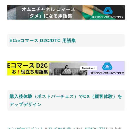
EC/eコマース D2C/DTC 用語集
購入後体験（ポストパーチェス）でCX（顧客体験）を
アップデザイン
エンゲージメント
ロイヤルティ
AOV
LTV
＆
から
×
を向上さ