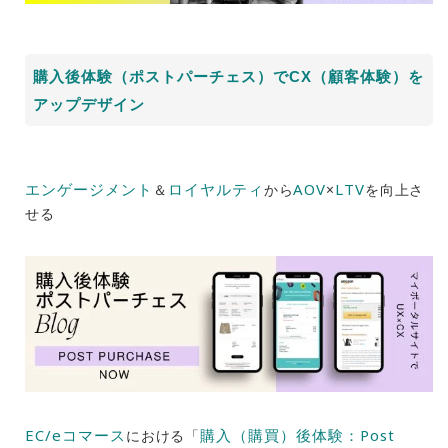
購入後体験（ポストパーチェス）でCX（顧客体験）を
アップデザイン
エンゲージメント
ロイヤルティ
AOV
LTV
＆
から
×
を向上さ
せる
EC/eコマース
購入（購買）後体験：Post
における「