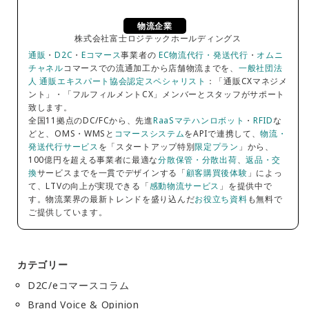
物流企業
株式会社富士ロジテックホールディングス
通販
・
D2C
・
Eコマース
事業者の
EC物流代行・発送代行
・
オムニ
チャネル
コマースでの流通加工から店舗物流までを、
一般社団法
人 通販エキスパート協会認定スペシャリスト
：「通販CXマネジメ
ント」・「フルフィルメントCX」メンバーとスタッフがサポート
致します。
全国11拠点のDC/FCから、先進
RaaSマテハンロボット
・
RFID
な
どと、OMS・WMSと
コマースシステム
をAPIで連携して、
物流・
発送代行サービス
を「スタートアップ特別
限定プラン
」から、
100億円を超える事業者に最適な
分散保管・分散出荷
、
返品・交
換
サービスまでを一貫でデザインする「
顧客購買後体験
」によっ
て、LTVの向上が実現できる「
感動物流サービス
」を提供中で
す。物流業界の最新トレンドを盛り込んだ
お役立ち資料
も無料で
ご提供しています。
カテゴリー
D2C/eコマースコラム
Brand Voice & Opinion