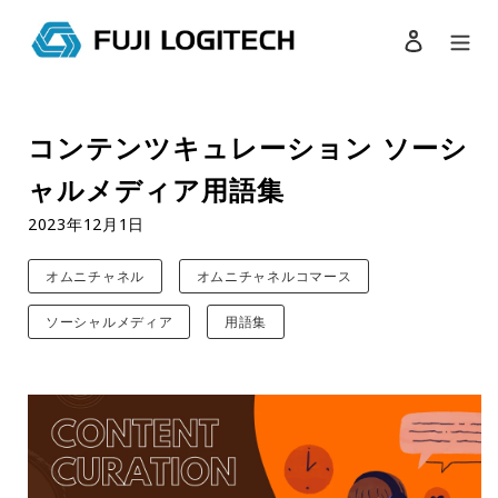
ログイン
検索
コ
ン
コンテンツキュレーション ソーシ
テ
ン
ャルメディア用語集
ツ
に
2023年12月1日
ス
キ
オムニチャネル
オムニチャネルコマース
ッ
プ
ソーシャルメディア
用語集
す
る