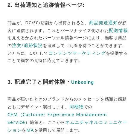
2. 出荷通知と追跡情報ページ:
商品発送
通知
商品が、DC/FC/店舗から出荷されると、
が顧
配送情報
客に送信されます。これとパーソナライズ化された
を見えるかされたパーソナル情報ページにより、顧客は商品
注文/追跡状況
の
を追跡して、到着を待つことができます。
コンテンツマーケティング
とともに、CXとして
を提供する
ことで顧客の期待に応えていきます。
3.
配達完了と開封体験・
Unboxing
商品が届いたときのブランドからのメッセージを感謝と感動
同梱物
ともにデザイン・演出します。
での
CEM（Customer Experience Management
Service）
オムニチャネルコミュニケー
施策と、ここから
ション
MA
を
を活用して展開します。