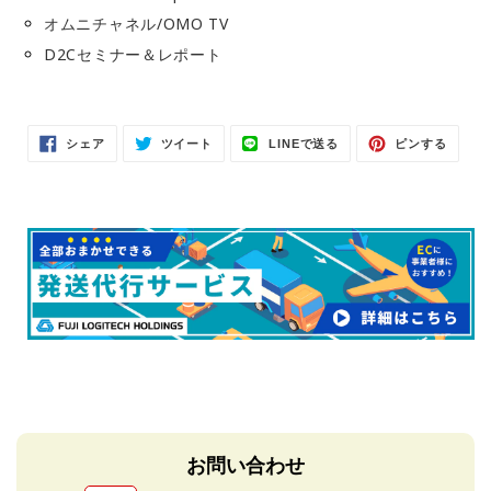
オムニチャネル/OMO TV
D2Cセミナー＆レポート
Facebook
Twitter
LINE
Pinter
シェア
ツイート
LINEで送る
ピンする
で
に
で
で
シ
投
送
ピ
ェ
稿
る
ン
ア
す
す
す
る
る
る
お問い合わせ