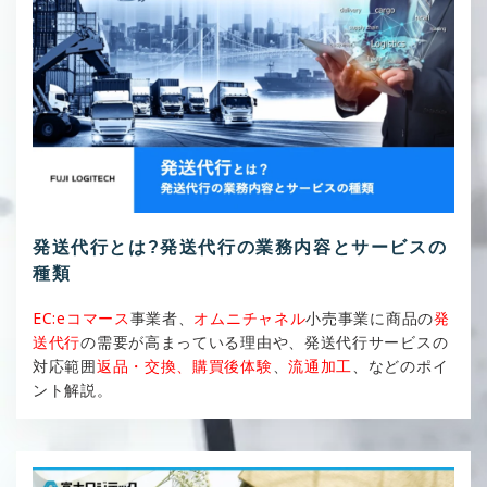
発送代行とは?発送代行の業務内容とサービスの
種類
EC:eコマース
事業者、
オムニチャネル
小売事業に商品の
発
送代行
の需要が高まっている理由や、発送代行サービスの
対応範囲
返品・交換、購買後体験
、
流通加工
、などのポイ
ント解説。