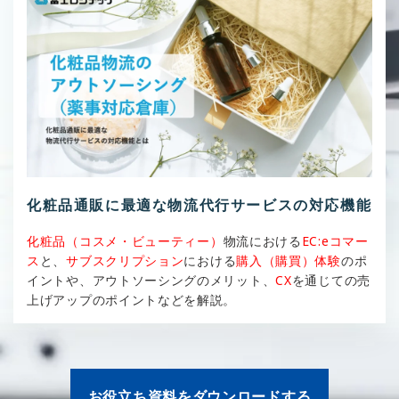
化粧品通販に最適な物流代行サービスの対応機能
化粧品（コスメ・ビューティー）
物流における
EC:eコマー
ス
と、
サブスクリプション
における
購入（購買）体験
のポ
イントや、アウトソーシングのメリット、
CX
を通じての売
上げアップのポイントなどを解説。
お役立ち資料をダウンロードする