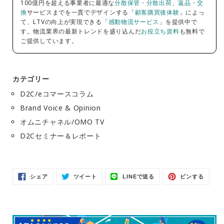
100億円を超える事業者に最適な
分散保管・分散出荷
、
返品・交
換
サービスまでを一貫でデザインする「
顧客購買後体験
」によっ
て、LTVの向上が実現できる「
感動物流サービス
」を提供中で
す。物流業界の最新トレンドを盛り込んだ
お役立ち資料
も無料で
ご提供しています。
カテゴリー
D2C/eコマースコラム
Brand Voice & Opinion
オムニチャネル/OMO TV
D2Cセミナー＆レポート
Facebook
Twitter
LINE
Pinter
シェア
ツイート
LINEで送る
ピンする
で
に
で
で
シ
投
送
ピ
ェ
稿
る
ン
ア
す
す
す
る
る
る