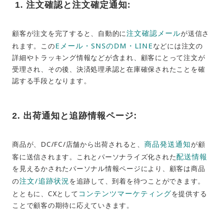
1. 注文確認と注文確定通知:
注文確認メール
顧客が注文を完了すると、自動的に
が送信さ
Eメール・
SNSの
DM・LINE
れます。この
などには注文の
詳細やトラッキング情報などが含まれ、顧客にとって注文が
受理され、その後、決済処理承認と在庫確保されたことを確
認する手段となります。
2. 出荷通知と追跡情報ページ:
商品発送
通知
商品が、DC/FC/店舗から出荷されると、
が顧
配送情報
客に送信されます。これとパーソナライズ化された
を見えるかされたパーソナル情報ページにより、顧客は商品
注文/追跡状況
の
を追跡して、到着を待つことができます。
コンテンツマーケティング
とともに、CXとして
を提供する
ことで顧客の期待に応えていきます。