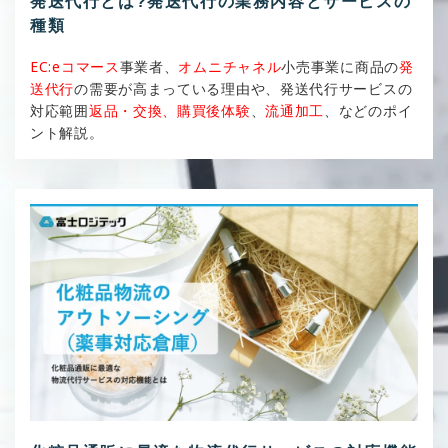
発送代行とは?発送代行の業務内容とサービスの
種類
EC:eコマース
事業者、
オムニチャネル
小売事業に商品の
発
送代行
の需要が高まっている理由や、発送代行サービスの
対応範囲
返品・交換、購買後体験
、
流通加工
、などのポイ
ント解説。