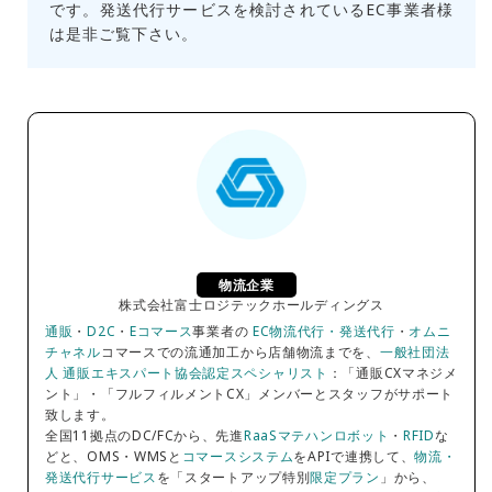
です。発送代行サービスを検討されているEC事業者様
は是非ご覧下さい。
物流企業
株式会社富士ロジテックホールディングス
通販
・
D2C
・
Eコマース
事業者の
EC物流代行・発送代行
・
オムニ
チャネル
コマースでの流通加工から店舗物流までを、
一般社団法
人 通販エキスパート協会認定スペシャリスト
：「通販CXマネジメ
ント」・「フルフィルメントCX」メンバーとスタッフがサポート
致します。
全国11拠点のDC/FCから、先進
RaaSマテハンロボット
・
RFID
な
どと、OMS・WMSと
コマースシステム
をAPIで連携して、
物流・
発送代行サービス
を「スタートアップ特別
限定プラン
」から、