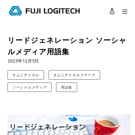
ログイン
検索
コ
ン
リードジェネレーション ソーシャ
テ
ン
ルメディア用語集
ツ
に
2023年12月5日
ス
キ
オムニチャネル
オムニチャネルコマース
ッ
プ
ソーシャルメディア
用語集
す
る