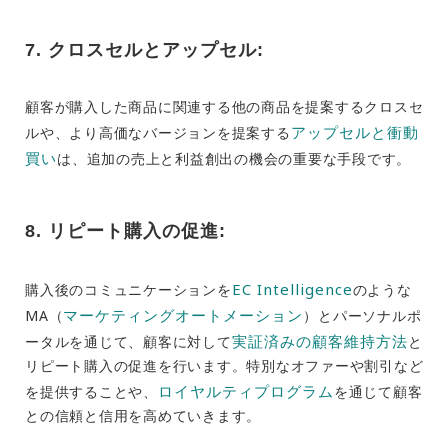
7. クロスセルとアップセル:
顧客が購入した商品に関連する他の商品を提案するクロスセ
アップセルと衝動
ルや、より高価なバージョンを提案する
買い
は、追加の売上と利益創出の機会の重要な手段です。
8. リピート購入の促進:
EC Intelligence
購入後のコミュニケーションを
のような
マーケティングオートメーション
MA（
）とパーソナルポ
実証済みの顧客維持方法
ータルを通じて、顧客に対して
と
リピート購入の促進を行います。特別なオファーや割引など
ロイヤルティプログラム
を提供することや、
を通じて顧客
との信頼と信用を高めていきます。